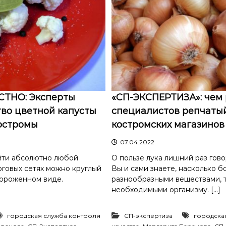
ТНО: Эксперты
«СП-ЭКСПЕРТИЗА»: чем
во цветной капусты
специалистов репчатый
остромы
костромских магазинов
07.04.2022
йти абсолютно любой
О пользе лука лишний раз гово
рговых сетях можно круглый
Вы и сами знаете, насколько б
мороженном виде.
разнообразными веществами, 
необходимыми организму. […]
городская служба контроля
СП-экспертиза
городска