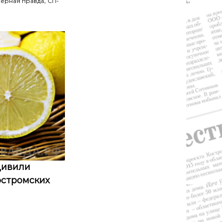
,
ерная правда
СП-
дивили
остромских