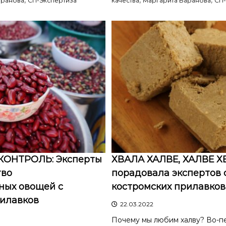
,
,
,
аранова
СП-Экспертиза
качества
Маргарита Баранова
СП-
КОНТРОЛЬ: Эксперты
ХВАЛА ХАЛВЕ, ХАЛВЕ Х
тво
порадовала экспертов 
ных овощей с
костромских прилавков
рилавков
22.03.2022
Почему мы любим халву? Во-пе