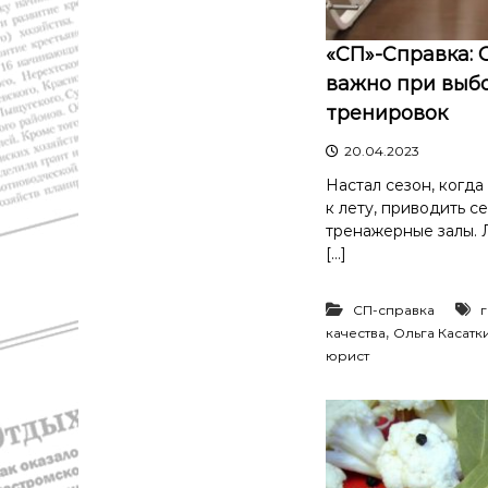
с
а
т
в
и
«СП»-Справка: 
д
К
важно при выбо
а
о
тренировок
"
с
т
20.04.2023
р
о
Настал сезон, когда
м
к лету, приводить с
ы
тренажерные залы. 
и
[…]
К
о
СП-справка
с
,
качества
Ольга Касатк
т
юрист
р
о
м
с
к
о