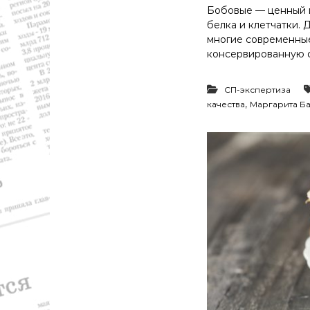
р
Бобовые — ценный и
а
белка и клетчатки. 
,
многие современные
с
консервированную фа
п
о
р
СП-экспертиза
т
,
качества
Маргарита Б