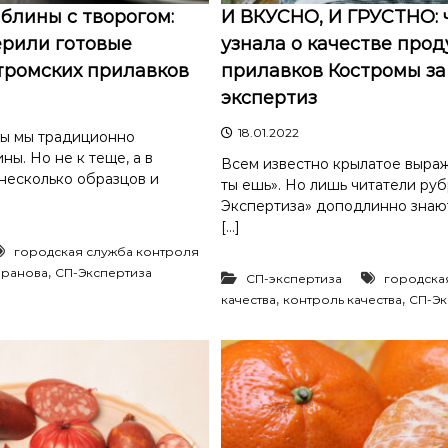
блины с творогом:
И ВКУСНО, И ГРУСТНО: 
ерили готовые
узнала о качестве прод
тромских прилавков
прилавков Костромы за
экспертиз
18.01.2022
ы мы традиционно
ны. Но не к теще, а в
Всем известно крылатое выраже
 несколько образцов и
ты ешь». Но лишь читатели ру
Экспертиза» доподлинно зна
[…]
городская служба контроля
,
аранова
СП-Экспертиза
СП-экспертиза
городска
,
,
качества
контроль качества
СП-Эк