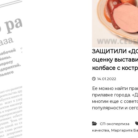
ЗАЩИТИЛИ «ДО
оценку выстав
колбасе с кост
14.01.2022
Ее можно найти пра
прилавке города. «Д
многим еще с советс
популярности и сего
СП-экспертиза
,
качества
Маргарита Б