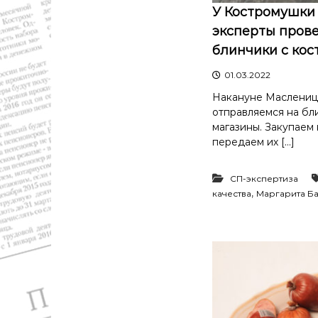
У Костромушки 
эксперты пров
блинчики с кос
01.03.2022
Накануне Маслениц
отправляемся на бли
магазины. Закупаем
передаем их […]
СП-экспертиза
,
качества
Маргарита Б