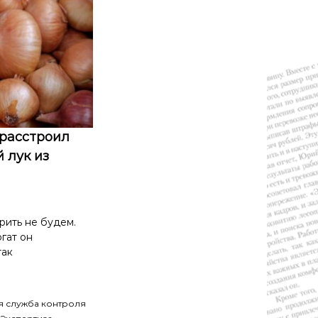
 расстроил
 лук из
рить не будем.
огат он
так
я служба контроля