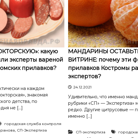
КТОРСКУЮ»: какую
МАНДАРИНЫ ОСТАВЬТ
или эксперты вареной
ВИТРИНЕ: почему эти ф
ромских прилавков?
прилавков Костромы р
экспертов?
24.12.2021
ктически на каждом
окторская», знакомая
Удивительно, что именно манд
кого детства, по
рубрики «СП» — Экспертиза» 
дня не […]
редко. Другие цитрусовые — п
именно […]
городская служба контроля
,
аранова
СП-Экспертиза
СП-экспертиза
городска