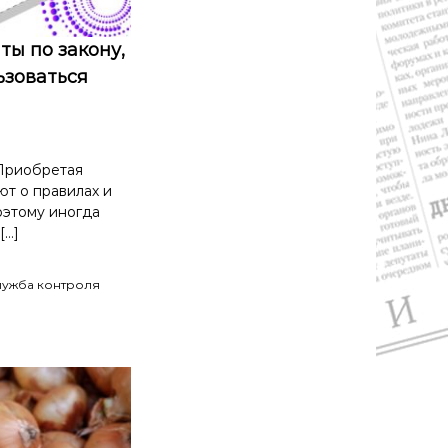
ы по закону,
ьзоваться
Приобретая
ют о правилах и
оэтому иногда
[…]
лужба контроля