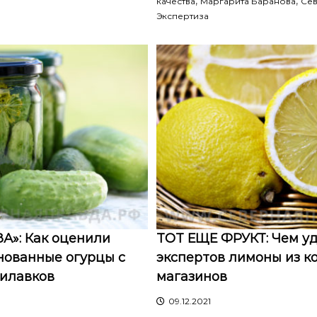
,
,
качества
Маргарита Баранова
Сев
Экспертиза
А»: Как оценили
ТОТ ЕЩЕ ФРУКТ: Чем у
нованные огурцы с
экспертов лимоны из к
рилавков
магазинов
09.12.2021