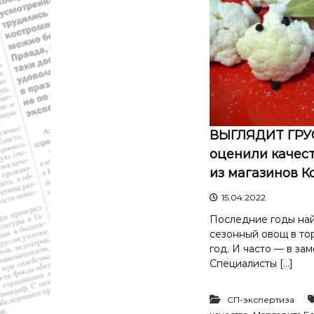
й
о
б
л
а
с
т
и
.
ВЫГЛЯДИТ ГРУС
Н
оценили качест
о
из магазинов К
в
о
15.04.2022
с
т
Последние годы на
и
сезонный овощ в то
,
год. И часто — в за
п
Специалисты […]
о
л
СП-экспертиза
и