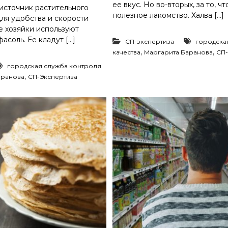
ее вкус. Но во-вторых, за то, ч
сточник растительного
полезное лакомство. Халва […]
Для удобства и скорости
 хозяйки используют
соль. Ее кладут […]
СП-экспертиза
городска
,
,
качества
Маргарита Баранова
СП-
городская служба контроля
,
аранова
СП-Экспертиза