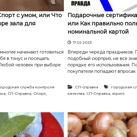
Спорт с умом, или Что
Подарочные сертификат
ре зала для
или Как правильно пол
номинальной картой
17.02.2023
 многие начинают готовиться
Впереди череда праздников. 
ебя в тонус и посещать
подобный сюрприз, не все зна
Любой человек при выборе
порядке его использования. П
покупатели попадают впросак 
городская служба контроля
СП-справка
городская с
,
,
,
,
,
ина
СП-Справка
Спорт
качества
СП-Справка
юрист