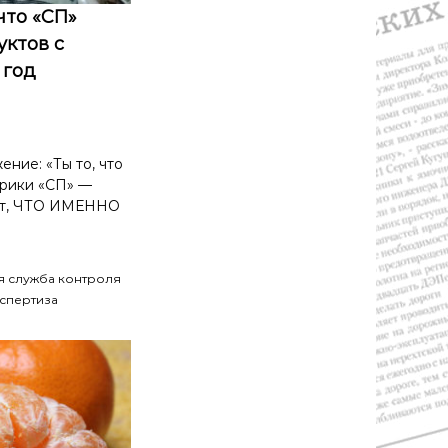
что «СП»
уктов с
 год
ние: «Ты то, что
брики «СП» —
ют, ЧТО ИМЕННО
я служба контроля
спертиза