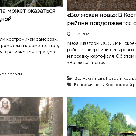
та может оказаться
«Волжская новь»: В Кос
дной
районе продолжается 
31.05.2021
и костромичам заморозки.
Механизаторы ООО «Минское»
тромском гидрометцентре,
районе завершили сев яровых 
я в регионе температура
и посадку картофеля. Об этом 
«Волжская новь». […]
ноз погоды
Волжская новь. Новости Кост
,
Волжская новь
Костромской р