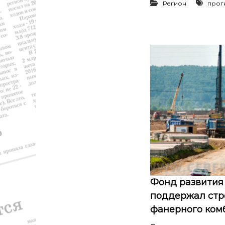
р
Регион
прог
а
,
с
п
о
р
т
Фонд развития
поддержал стр
фанерного комб