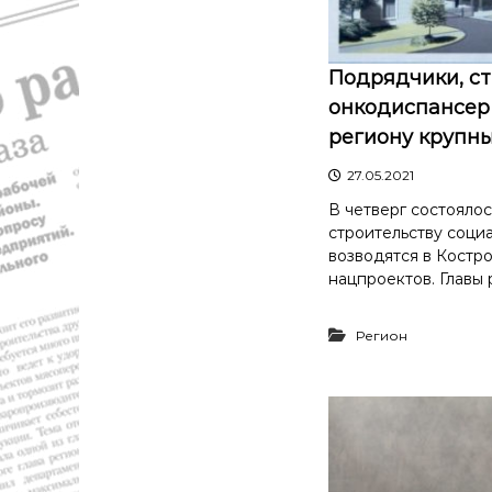
Подрядчики, с
онкодиспансер 
региону крупн
27.05.2021
В четверг состояло
строительству соци
возводятся в Костр
нацпроектов. Главы 
Регион