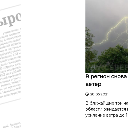
т
и
к
а
,
э
к
о
н
о
м
и
к
В регион снова
а
ветер
,
к
28.05.2021
у
В ближайшие три ча
л
области ожидается 
ь
усиление ветра до 17
т
у