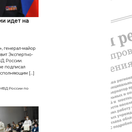
ии идет на
, генерал-майор
вит Экспертно-
Д России.
не подписал
сполняющим […]
МВД России по