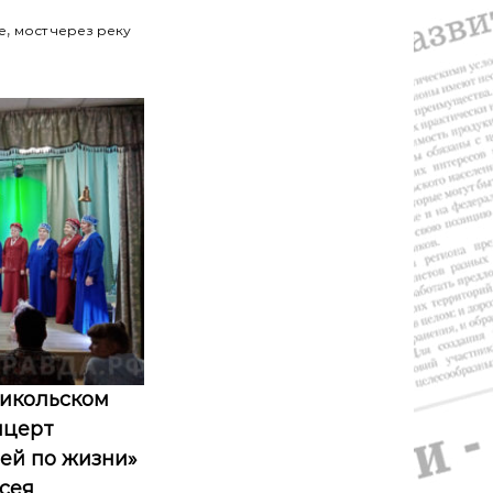
,
е
мост через реку
икольском
нцерт
ней по жизни»
сея