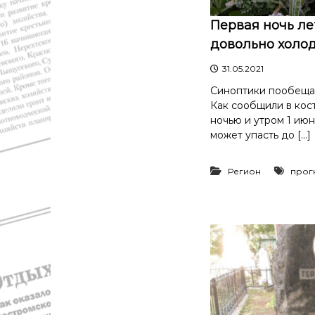
с
а
т
в
Первая ночь ле
и
д
довольно холо
К
а
о
31.05.2021
"
с
т
Синоптики пообещал
р
Как сообщили в кос
о
ночью и утром 1 июн
м
может упасть до […]
ы
и
Регион
прог
К
о
с
т
р
о
м
с
к
о