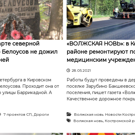
арте северной
«ВОЛЖСКАЯ НОВЬ»: в К
 Белоусов не дожил
районе ремонтируют п
ней
медицинским учрежде
28.05.2021
етербурга в Кировском
Работы будут проведены в де
елоусова. Проходит она от
поселке Зарубино Бакшеевско
о улицы Баррикадной. А
поселения, пишет газета «Волж
Качественное дорожное покры
,
7 проектов СП
Дороги
Волжская новь. Новости Кост
,
Волжская новь
Костромской р