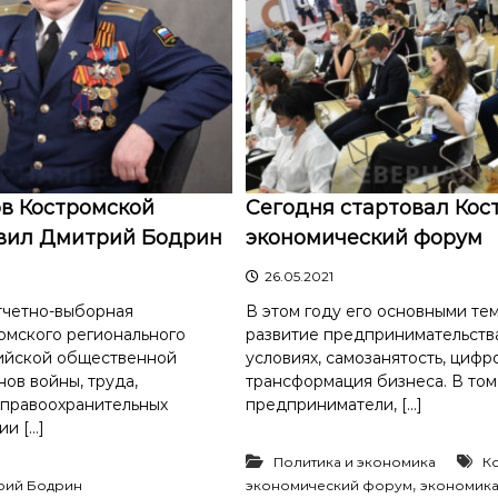
в Костромской
Сегодня стартовал Кос
авил Дмитрий Бодрин
экономический форум
26.05.2021
тчетно-выборная
В этом году его основными те
омского регионального
развитие предпринимательств
ийской общественной
условиях, самозанятость, цифр
ов войны, труда,
трансформация бизнеса. В том
 правоохранительных
предприниматели, […]
ии […]
Политика и экономика
К
,
рий Бодрин
экономический форум
экономик