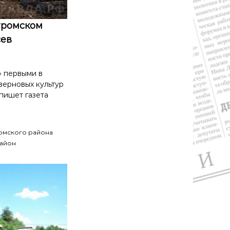
тромском
сев
 первыми в
зерновых культур
пишет газета
ромского района
айон