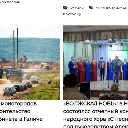
ноз погоды
Регион
закрыто движени
Кострому
 моногородов
«ВОЛЖСКАЯ НОВЬ»: в Н
оительство
состоялся отчетный ко
ината в Галиче
народного хора «С пес
под руководством Алек