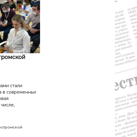
тромской
мами стали
а в современных
овая
 числе,
остромской
а