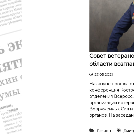
Совет ветерано
области возгл
27.05.2021
Накануне прошла о
конференция Костр
отделения Всеросс
организации ветеран
Вооруженных Сил и
органов. На заседан
Регион
Дмит