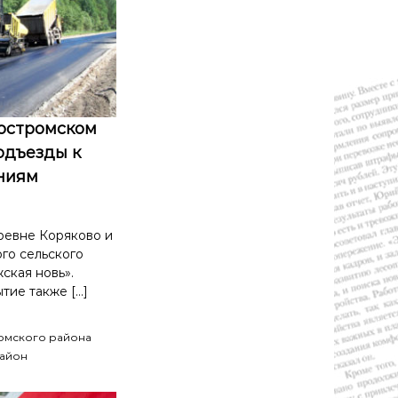
остромском
одъезды к
ниям
ревне Коряково и
го сельского
ская новь».
тие также […]
ромского района
айон