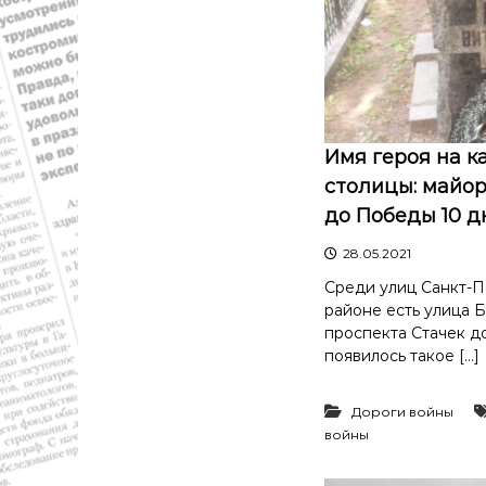
й
о
б
л
а
с
т
Имя героя на к
и
столицы: майор
.
до Победы 10 д
Н
о
28.05.2021
в
Среди улиц Санкт-П
о
районе есть улица Б
с
проспекта Стачек д
т
появилось такое […]
и
,
п
Дороги войны
о
войны
л
и