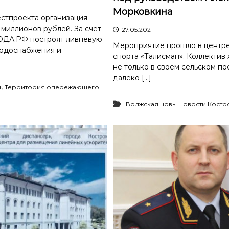
Морковкина
стпроекта организация
 миллионов рублей. За счет
27.05.2021
ДА.РФ построят ливневую
Мероприятие прошло в центре
водоснабжения и
спорта «Талисман». Коллектив
не только в своем сельском по
далеко […]
,
ч
Территория опережающего
Волжская новь. Новости Кост