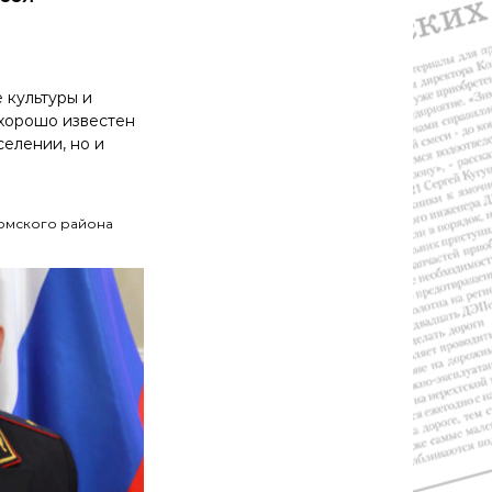
 культуры и
 хорошо известен
селении, но и
ромского района