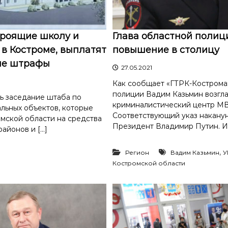
троящие школу и
Глава областной полиц
в Костроме, выплатят
повышение в столицу
ые штрафы
27.05.2021
Как сообщает «ГТРК-Кострома»
полиции Вадим Казьмин возгла
сь заседание штаба по
криминалистический центр МВ
альных объектов, которые
Соответствующий указ накану
омской области на средства
Президент Владимир Путин. И
районов и […]
,
Регион
Вадим Казьмин
У
Костромской области