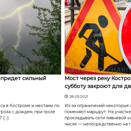
 придет сильный
Мост через реку Костро
субботу закроют для д
28.05.2021
са в Костроме и местами по
Из-за ограничений некоторые 
гроза с дождем, при грозе
поменяют маршрут. На участке
 […]
прокладывать сети ливневой ка
числе — непосредственно на п