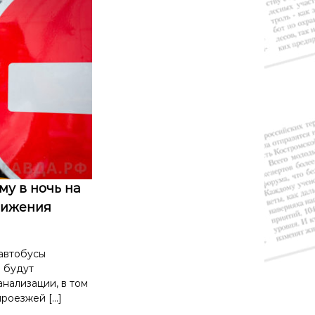
му в ночь на
вижения
автобусы
 будут
нализации, в том
роезжей […]