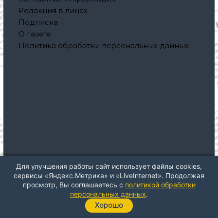
о
Редакция в лицах
Подписка
з
О газете
Политика обработки персональных данных
а
п
и
с
я
м
Для улучшения работы сайт использует файлы cookies,
Авторское право © 2026
Газета "Северная правда"
Все
сервисы «Яндекс.Метрика» и «LiveInternet». Продолжая
права защищены. Тема: ThemeGrill от
Flash
. На платформе
просмотр, Вы соглашаетесь с
политикой обработки
WordPress
персональных данных
.
Хорошо