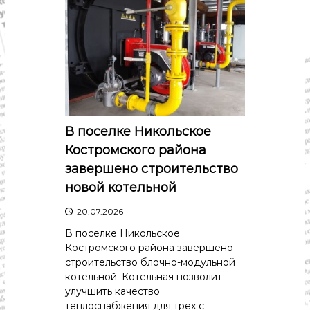
с
т
и
.
Н
о
в
о
с
т
и
В поселке Никольское
,
Костромского района
п
о
завершено строительство
л
новой котельной
и
т
20.07.2026
и
к
В поселке Никольское
а
Костромского района завершено
,
строительство блочно-модульной
э
к
котельной. Котельная позволит
о
улучшить качество
н
теплоснабжения для трех с