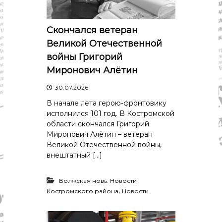
р
К
а
о
в
с
Скончался ветеран
т
д
Великой Отечественной
р
а
о
войны Григорий
"
м
Миронович Алётин
ы
и
30.07.2026
К
о
В начале лета герою-фронтовику
с
исполнился 101 год. В Костромской
т
области скончался Григорий
р
о
Миронович Алётин – ветеран
м
Великой Отечественной войны,
с
внештатный […]
к
о
й
Волжская новь. Новости
о
,
Костромского района
Новости
б
л
а