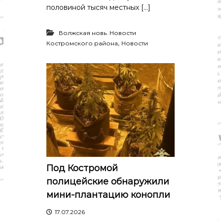
о
половиной тысяч местных […]
м
и
к
Волжская новь. Новости
а
,
Костромского района
Новости
,
к
у
л
ь
т
у
р
а
,
с
п
о
р
Под Костромой
т
полицейские обнаружили
мини-плантацию конопли
17.07.2026