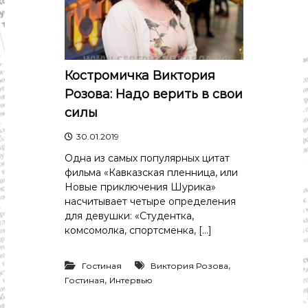
с
т
и
.
Н
о
Костромичка Виктория
в
о
Розова: Надо верить в свои
с
силы
т
и
,
30.01.2019
п
Одна из самых популярных цитат
о
фильма «Кавказская пленница, или
л
и
Новые приключения Шурика»
т
насчитывает четыре определения
и
для девушки: «Студентка,
к
комсомолка, спортсменка, […]
а
,
э
,
Гостиная
Виктория Розова
к
,
Гостиная
Интервью
о
н