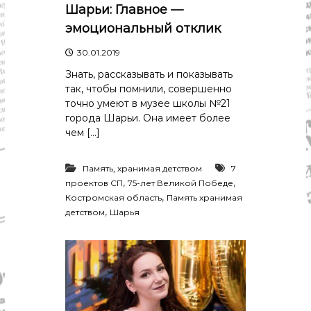
р
Шарьи: Главное —
К
а
о
эмоциональный отклик
в
с
т
30.01.2019
д
р
а
Знать, рассказывать и показывать
о
"
м
так, чтобы помнили, совершенно
ы
точно умеют в музее школы №21
и
города Шарьи. Она имеет более
К
чем […]
о
с
т
Память, хранимая детством
7
р
,
,
проектов СП
75-лет Великой Победе
о
,
Костромская область
Память хранимая
м
,
с
детством
Шарья
к
о
й
о
б
л
а