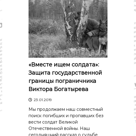
о
м
и
к
а
,
к
у
л
ь
т
у
«Вместе ищем солдата»:
р
Защита государственной
а
,
границы пограничника
с
Виктора Богатырева
п
о
р
23.01.2019
т
Мы продолжаем наш совместный
поиск погибших и пропавших без
вести солдат Великой
Отечественной войны. Наш
сегодняшний рассказ о судьбе