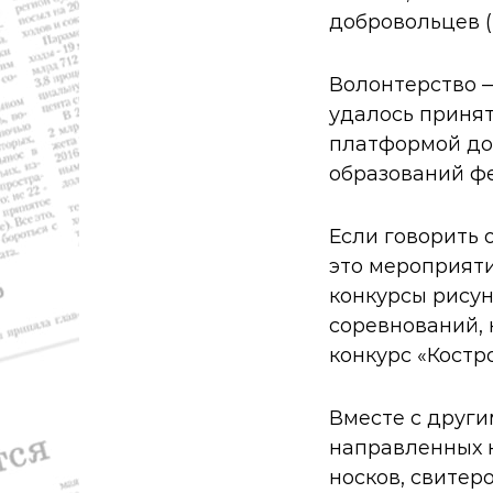
р
добровольцев (
а
,
с
Волонтерство —
п
удалось принят
о
р
платформой до
т
образований ф
Если говорить о
это мероприяти
конкурсы рисун
соревнований, 
конкурс «Костр
Вместе с други
направленных н
носков, свитер