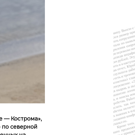
 — Кострома»,
 по северной
ленных на