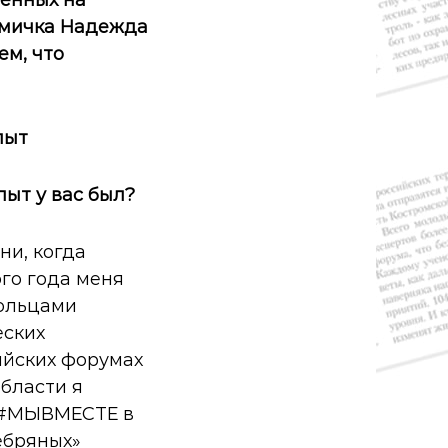
ромичка Надежда
ем, что
пыт
пыт у вас был?
ни, когда
ого года меня
вольцами
еских
ийских форумах
области я
 #МЫВМЕСТЕ в
ебряных»