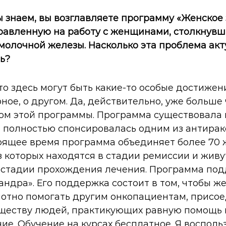
 знаем, вы возглавляете программу «Женское 
равленную на работу с женщинами, столкнувш
молочной железы. Насколько эта проблема акт
ь?
что здесь могут быть какие-то особые достижен
рное, о другом. Да, действительно, уже больше
м этой программы. Программа существовала и
: полностью спонсировалась одним из антира
тоящее время программа объединяет более 70
 которых находятся в стадии ремиссии и жив
в стадии прохождения лечения. Программа по
ндра». Его поддержка состоит в том, чтобы 
отно помогать другим онкопациентам, присое
ществу людей, практикующих равную помощь 
ие. Обучение на курсах бесплатное. Я восполь