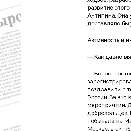
т
развитие этого
и
к
Антипина. Она 
а
доставляло бы 
,
э
к
Активность и и
о
н
— Как давно вы
о
м
и
— Волонтерство
к
зарегистрировал
а
,
поздравили с т
к
России. За это
у
мероприятий. Д
л
добровольцев. 
ь
т
побывала на М
у
Москве, в октя