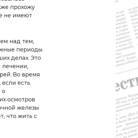
кже прохожу
е не имеют
ем над тем,
ожные периоды.
ших делах. Это
 лечении,
рей. Во время
 если есть
 о
их осмотров
лочной железы
, что жить с