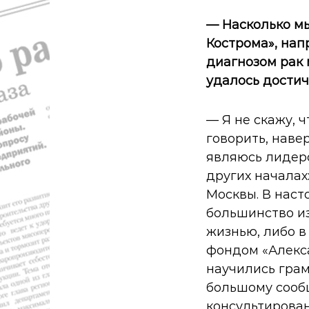
— Насколько мы
Кострома», нап
диагнозом рак 
удалось достич
— Я не скажу, 
говорить, наве
являюсь лидеро
других началах
Москвы. В нас
большинство из
жизнью, либо 
фондом «Алекса
научились грам
большому сооб
консультирован