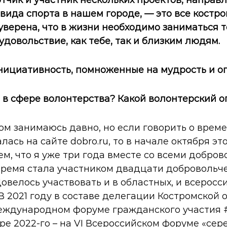
 вида спорта в нашем городе, — это все кост
уверена, что в жизни необходимо заниматься т
удовольствие, как тебе, так и близким людям.
нициативность, помноженные на мудрость и о
 в сфере волонтерства? Какой волонтерский о
м занимаюсь давно, но если говорить о време
ась на сайте dobro.ru, то в начале октября эт
ем, что я уже три года вместе со всеми добро
 время стала участником двадцати добровольч
овелось участвовать и в областных, и всеросс
В 2021 году в составе делегации Костромской 
еждународном форуме гражданского участия
бре 2022-го – на VI Всероссийском форуме «сер