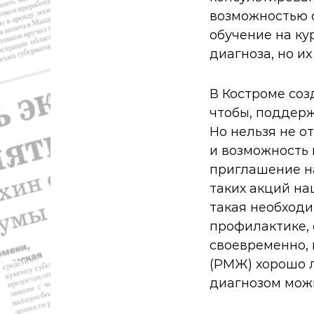
возможностью 
обучение на ку
диагноза, но и
В Костроме соз
чтобы, поддерж
Но нельзя не о
и возможность
приглашение на
таких акций на
такая необходи
профилактике,
своевременно, 
(РМЖ) хорошо 
диагнозом можн