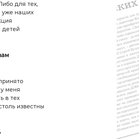
Либо для тех,
ь уже наших
кция
я детей
вам
 принято
 у меня
ь в тех
 столь известны
»