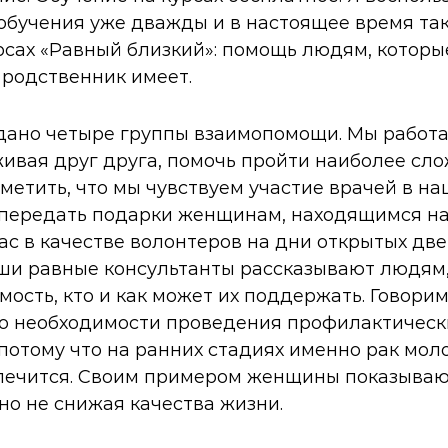
обучения уже дважды и в настоящее время та
рсах «Равный близкий»: помощь людям, которы
х родственник имеет.
дано четыре группы взаимопомощи. Мы работа
ивая друг друга, помочь пройти наиболее сл
тметить, что мы чувствуем участие врачей в на
 передать подарки женщинам, находящимся на
с в качестве волонтеров на дни открытых две
ши равные консультанты рассказывают людям,
мость, кто и как может их поддержать. Говорим
 о необходимости проведения профилактическ
потому что на ранних стадиях именно рак мо
лечится. Своим примером женщины показывают
о не снижая качества жизни.