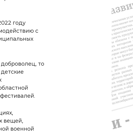
2022 году
имодействию с
ниципальных
 доброволец, то
 детские
х
 областной
 фестивалей.
циях,
х вещей,
ьной военной