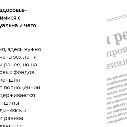
здоровье-
имися с
уальна и чего
ия, здесь нужно
 четырех лет я
 ранее, но на
ковых фондов
 женщин,
ут полноценной
ддерживается
женщины
диняясь к
и равное
зовалась