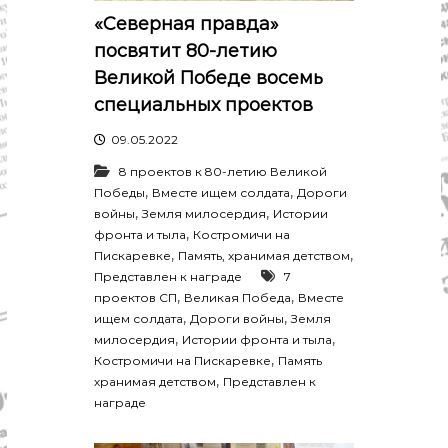
р
К
«Северная правда»
а
о
посвятит 80-летию
в
с
т
Великой Победе восемь
д
р
а
специальных проектов
о
"
м
09.05.2022
ы
и
8 проектов к 80-летию Великой
К
,
,
Победы
Вместе ищем солдата
Дороги
о
,
,
войны
Земля милосердия
Истории
с
т
,
фронта и тыла
Костромичи на
р
,
,
Пискаревке
Память, хранимая детством
о
Представлен к награде
7
м
,
,
проектов СП
Великая Победа
Вместе
с
,
,
ищем солдата
Дороги войны
Земля
к
,
,
милосердия
Истории фронта и тыла
о
й
,
Костромичи на Пискаревке
Память
о
,
хранимая детством
Представлен к
б
награде
л
а