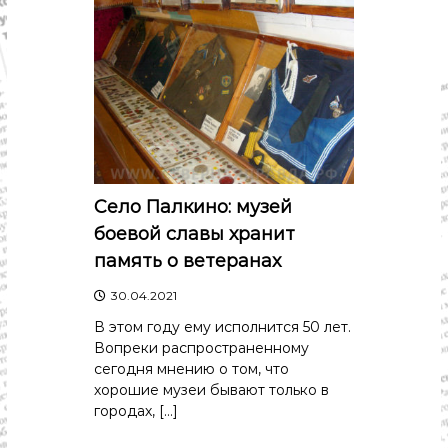
с
т
и
.
Н
о
в
о
с
т
и
,
Село Палкино: музей
п
боевой славы хранит
о
л
память о ветеранах
и
т
30.04.2021
и
к
В этом году ему исполнится 50 лет.
а
Вопреки распространенному
,
сегодня мнению о том, что
э
хорошие музеи бывают только в
к
городах, […]
о
н