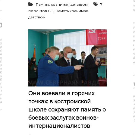
о
Память, хранимая детством
7
м
,
проектов СП
Память хранимая
и
к
детством
а
,
к
у
л
ь
т
у
р
а
,
с
п
Они воевали в горячих
о
р
точках: в костромской
т
школе сохраняют память о
боевых заслугах воинов-
интернационалистов