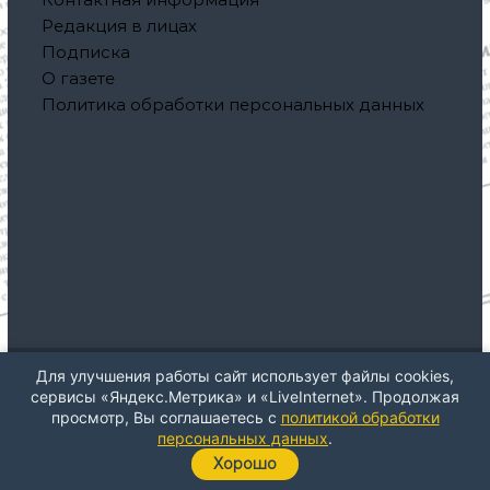
Редакция в лицах
Подписка
О газете
Политика обработки персональных данных
Для улучшения работы сайт использует файлы cookies,
Авторское право © 2026
Газета "Северная правда"
Все
сервисы «Яндекс.Метрика» и «LiveInternet». Продолжая
права защищены. Тема: ThemeGrill от
Flash
. На платформе
просмотр, Вы соглашаетесь с
политикой обработки
WordPress
персональных данных
.
Хорошо