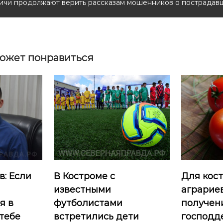
чи продолжают верить рассказам мошенников о пострадав
ожет понравиться
: Если
В Костроме с
Для кос
известными
аграрие
я в
футболистами
получен
 тебе
встретились дети
господд