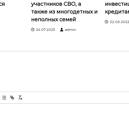
ся
участников СВО, а
инвести
также из многодетных и
кредита
неполных семей
02.03.202
24.07.2023
admin