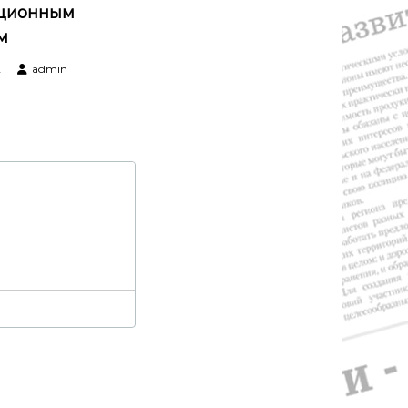
ционным
м
2
admin