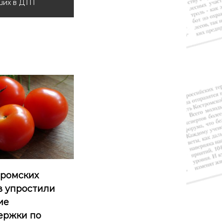
ших в ДТП
тромских
в упростили
ие
ержки по