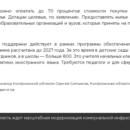
ожно оплатить до 70 процентов стоимости покупки 
ья. Дотации целевые, по заявлению. Предоставлять жилье
бразовательных организаций и вузов, которые приняты на 
а поддержки действует в рамках программы обеспечени
амма рассчитана до 2027 года. За это время в детские сады
дников, а в школы — больше 800. Это учителя начальных кла
матики, иностранного языка. Требуются педагоги и для сф
,
рнатор Костромской области Сергей Ситников
Костромская област
дагогов
ласть ждет масштабная модернизация коммунальной инфрас