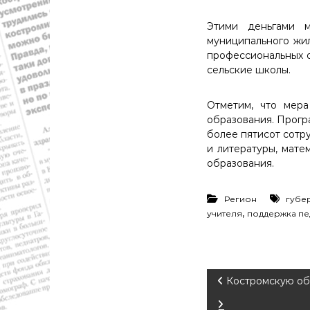
й
о
Этими деньгами м
б
муниципального жил
л
профессиональных о
а
сельские школы.
с
т
Отметим, что мер
и
образования. Прогр
.
более пятисот сотру
Н
и литературы, мате
о
образования.
в
о
с
Регион
губе
,
т
учителя
поддержка пе
и
,
п
о
Н
Костромскую об
л
и