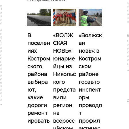
ц
и
я
В
«ВОЛЖ
«Волжск
поселен
СКАЯ
ая
п
иях
НОВЬ»:
новь»: в
о
Костром
юнарме
Костром
ского
йцы из
ском
з
района
Никольс
районе
выбира
кого
госавто
а
ют,
предста
инспект
п
какие
вили
оры
дороги
регион
проводя
и
ремонт
на
т
ировать
всеросс
профил
с
ийском
актичес