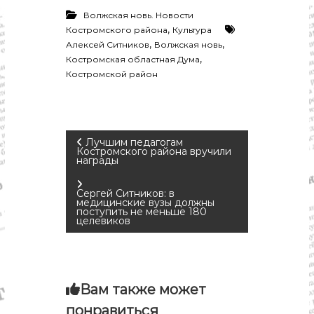
Волжская новь. Новости
,
Костромского района
Культура
,
,
Алексей Ситников
Волжская новь
,
Костромская областная Дума
Костромской район
Н
Лучшим педагогам
Костромского района вручили
награды
а
Сергей Ситников: в
в
медицинские вузы должны
поступить не меньше 180
целевиков
и
г
Вам также может
а
понравиться