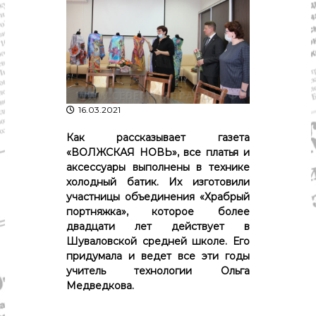
р
К
а
о
в
с
т
д
р
а
о
"
м
ы
16.03.2021
и
К
Как рассказывает газета
о
с
«ВОЛЖСКАЯ НОВЬ», все платья и
т
аксессуары выполнены в технике
р
холодный батик. Их изготовили
о
участницы объединения «Храбрый
м
портняжка», которое более
с
двадцати лет действует в
к
о
Шуваловской средней школе. Его
й
придумала и ведет все эти годы
о
учитель технологии Ольга
б
Медведкова.
л
а