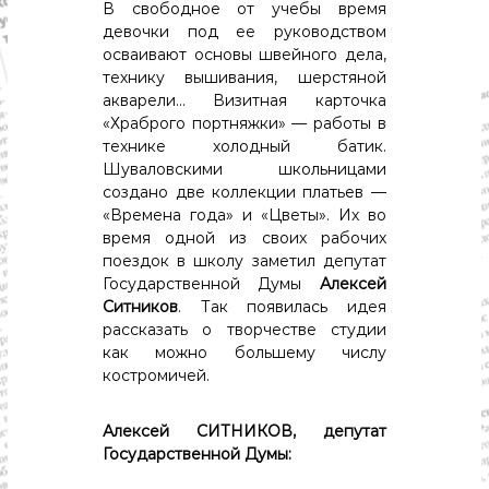
с
В свободное от учебы время
т
девочки под ее руководством
и
осваивают основы швейного дела,
.
технику вышивания, шерстяной
Н
о
акварели… Визитная карточка
в
«Храброго портняжки» — работы в
о
технике холодный батик.
с
Шуваловскими школьницами
т
создано две коллекции платьев —
и
«Времена года» и «Цветы». Их во
,
п
время одной из своих рабочих
о
поездок в школу заметил депутат
л
Государственной Думы
Алексей
и
Ситников
. Так появилась идея
т
рассказать о творчестве студии
и
как можно большему числу
к
а
костромичей.
,
э
Алексей СИТНИКОВ, депутат
к
о
Государственной Думы:
н