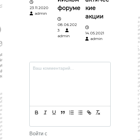
я
форуме
кие
23.11.2020
admin
акции
м
08.06.202
3
14.05.2021
admin
admin
Войти с