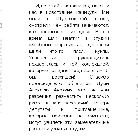
о
— Идея этой выставки родилась у
м
и
нас в новогодние каникулы. Мы
к
были в Шуваловской школе,
а
смотрели, чем ребята занимаются,
,
как организован их досуг. В это
к
время шли занятия в студии
у
«Храбрый портняжка», девчонки
л
ь
шили что-то, плели куклы.
т
Увлеченный руководитель
у
похвасталась и той коллекцией,
р
которую сегодня представляем. Я
а
был восхищен! Спасибо
,
председателю областной Думы
с
п
Алексею Анохину
, что он нам
о
разрешил разместить несколько
р
работ в зале заседаний. Теперь
т
депутаты и приглашенные,
которые приходят на комитеты,
могут увидеть эти замечательные
работы и узнать о студии.