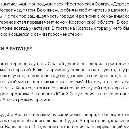
Национальный природный парк «Костромская Волга», «Дерево.
отает над пятой. Всю жизнь любил и любит играть в шахматы.
 и с тех пор защищал честь города и региона в командных с
теранов стал первым чемпионом Костромской области. В со
тоже всегда участвует. В гостях на Козловых горах у него бы
оской сошелся с самим гроссмейстером.
ТИ В БУДУЩЕЕ
 интересно слушать. С какой душой он говорил о растениях.
мало открытий. Если, например, у человека пять чувств, то у
е их изучить, то они и погоду предскажут, и почву определят…
тельный мир в здешних местах. Почему? Потому что почвы с
е туфы. Хочется, чтобы все-таки появился музей под открыт
тором продолжает говорить Юрий Самуилович, а по экологиче
у близка родная природа.
удьбе Волги — великой русской реки, говоря, что в его детс
перь скоро и обычного леща не будет. А территорию, красиве
и. Варварского, бездушного отношения наш окружающий мир