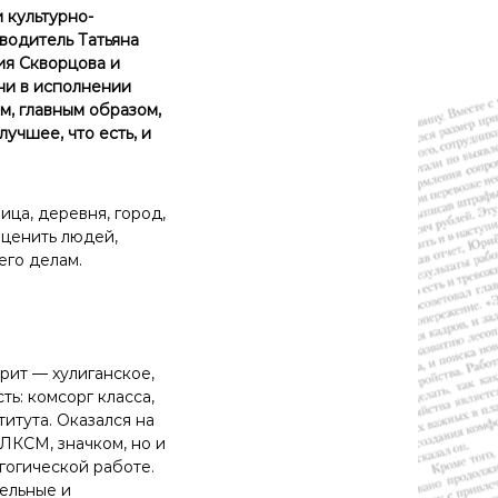
 культурно-
водитель Татьяна
я Скворцова и
ни в исполнении
м, главным образом,
учшее, что есть, и
ца, деревня, город,
 ценить людей,
его делам.
рит — хулиганское,
ь: комсорг класса,
итута. Оказался на
ВЛКСМ, значком, но и
гогической работе.
тельные и