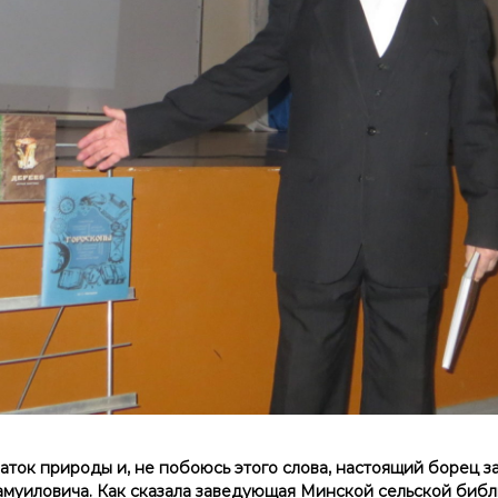
наток природы и, не побоюсь этого слова, настоящий борец з
амуиловича. Как сказала заведующая Минской сельской биб