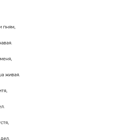
 пням,
авая.
меня,
ша живая.
тя,
л.
стя,
дел.