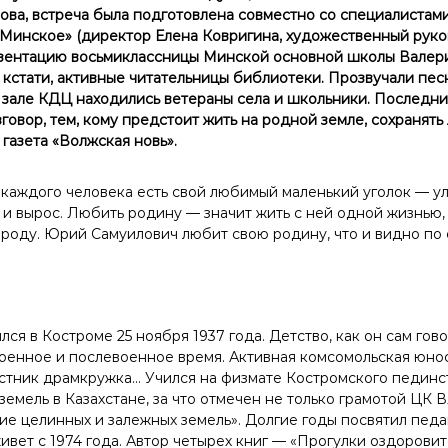
ва, встреча была подготовлена совместно со специалистами
«Минское» (директор Елена Ковригина, художественный руко
зентацию восьмиклассницы Минской основной школы Валери
 кстати, активные читательницы библиотеки. Прозвучали пес
 зале КДЦ находились ветераны села и школьники. Последни
говор, тем, кому предстоит жить на родной земле, сохранять л
газета «Волжская новь».
каждого человека есть свой любимый маленький уголок — ули
 и вырос. Любить родину — значит жить с ней одной жизнью,
ироду. Юрий Самуилович любит свою родину, что и видно по 
я в Костроме 25 ноября 1937 года. Детство, как он сам гово
оенное и послевоенное время. Активная комсомольская юност
стник драмкружка… Учился на физмате Костромского пединст
емель в Казахстане, за что отмечен не только грамотой ЦК 
ие целинных и залежных земель». Долгие годы посвятил педа
ивет с 1974 года. Автор четырех книг — «Прогулки оздорови