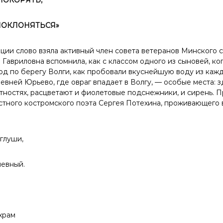
ПОКЛОНЯТЬСЯ»
ции слово взяла активный член совета ветеранов Минского 
Гавриловна вспомнила, как с классом одного из сыновей, ког
ход по берегу Волги, как пробовали вкуснейшую воду из каж
ревней Юрьево, где овраг впадает в Волгу, — особые места: 
стностях, расцветают и фиолетовые подснежники, и сирень. 
стного костромского поэта Сергея Потехина, проживающего 
глуши,
чевный.
 храм