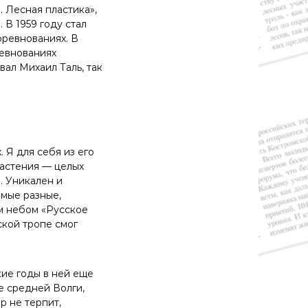
 Лесная пластика»,
 В 1959 году стал
оревнованиях. В
ревнованиях
вал Михаил Таль, так
 Я для себя из его
 растения — целых
. Уникален и
амые разные,
ым небом «Русское
ской тропе смог
кие годы в ней еще
е средней Волги,
 не терпит,