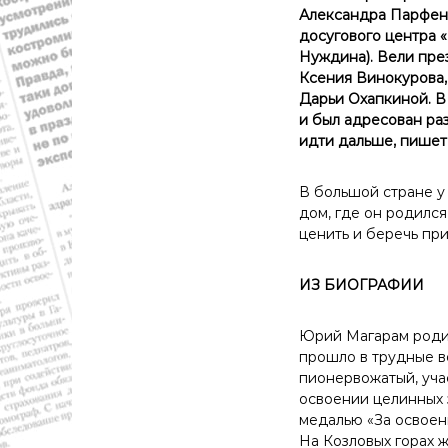
Александра Парфено
й
досугового центра 
о
Нуждина). Вели пре
б
Ксения Винокурова,
л
Дарьи Охапкиной. В
а
и был адресован раз
с
идти дальше, пишет 
т
и
.
В большой стране у 
Н
дом, где он родился
о
ценить и беречь пр
в
о
ИЗ БИОГРАФИИ
с
т
и
Юрий Магарам родилс
,
прошло в трудные в
п
пионервожатый, уча
о
освоении целинных з
л
медалью «За освоен
и
На Козловых горах ж