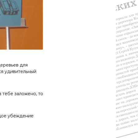
деревьев для
тся удивительный
в тебе заложено, то
рдое убеждение