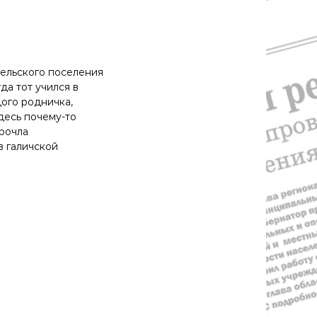
сельского поселения
да тот учился в
дого родничка,
здесь почему-то
Прочла
в галичской