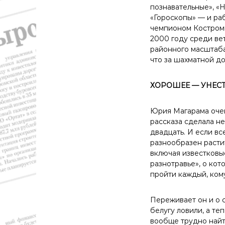
т
познавательные», «
и
«Гороскопы» — и раб
к
чемпионом Костромы
а
2000 году среди ве
,
районного масштаба 
э
что за шахматной д
к
о
ХОРОШЕЕ — УНЕС
н
о
м
Юрия Магарама очень
и
рассказа сделала не
к
двадцать. И если вс
а
разнообразен расти
,
включая известковы
к
разнотравье», о ко
у
пройти каждый, ком
л
ь
Переживает он и о с
т
белугу ловили, а те
у
вообще трудно найт