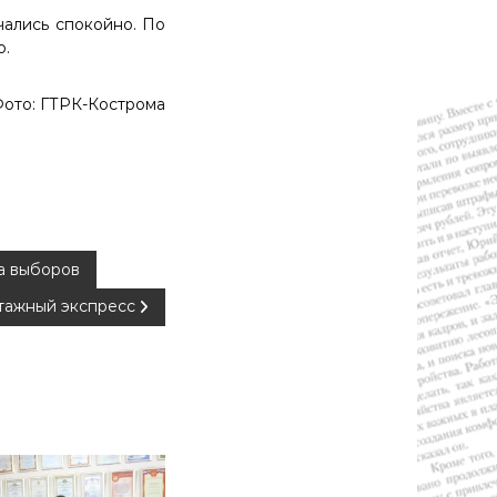
чались спокойно. По
о.
ото: ГТРК-Кострома
а выборов
этажный экспресс