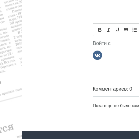
р
с
а
,
я
с
п
о
м
р
Войти с
т
Комментариев: 0
Пока еще не было ко