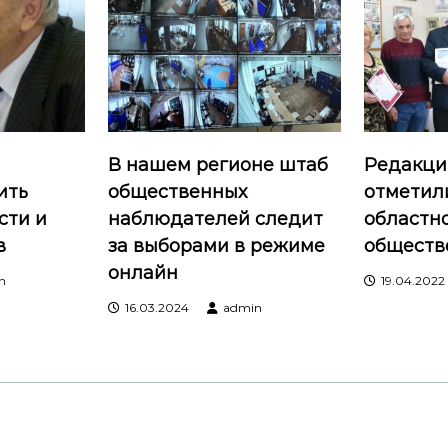
В нашем регионе штаб
Редакци
ить
общественных
отметил
сти и
наблюдателей следит
областн
в
за выборами в режиме
обществ
онлайн
n
19.04.2022
16.03.2024
admin