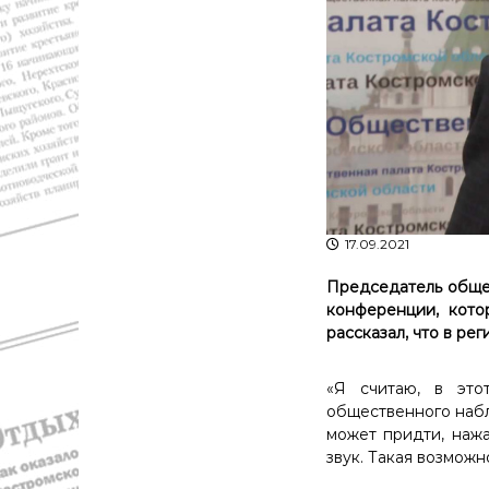
с
а
т
в
и
д
К
а
о
"
с
т
р
о
м
ы
17.09.2021
и
К
Председатель обще
о
конференции, кото
с
рассказал, что в ре
т
р
«Я считаю, в это
о
общественного набл
м
может придти, нажа
с
звук. Такая возмож
к
о