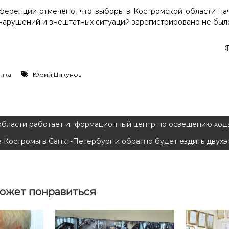
ференции отмечено, что выборы в Костромской области на
, нарушений и внештатных ситуаций зарегистрировано не был
Ф
ика
Юрий Цикунов
области работает информационный центр по освещению ход
з Костромы в Санкт-Петербург и обратно будет ездить двух
ожет понравиться