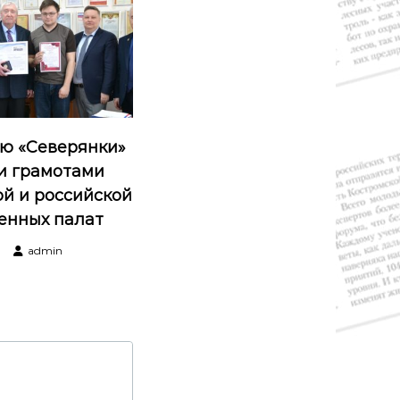
ю «Северянки»
и грамотами
ой и российской
енных палат
admin