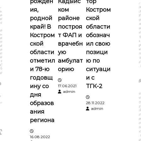
рожден
Кадыйс
тор
п
ия,
ком
Костром
о
родной
районе
ской
край! В
построя
области
з
Костром
т ФАП и
обознач
ской
врачебн
ил свою
а
области
ую
позици
п
отметил
амбулат
ю по
и 78-ю
орию
ситуаци
и
годовщ
и с
ину со
ТГК-2
17.06.2021
с
admin
дня
я
образов
28.11.2022
admin
ания
м
региона
16.08.2022