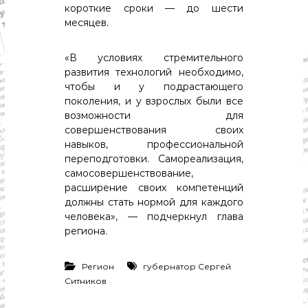
с
короткие сроки — до шести
т
месяцев.
и
.
Н
«В условиях стремительного
о
развития технологий необходимо,
в
чтобы и у подрастающего
о
с
поколения, и у взрослых были все
т
возможности для
и
совершенствования своих
,
навыков, профессиональной
п
переподготовки. Самореализация,
о
самосовершенствование,
л
и
расширение своих компетенций
т
должны стать нормой для каждого
и
человека», — подчеркнул глава
к
региона.
а
,
э
Регион
губернатор Сергей
к
Ситников
о
н