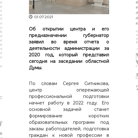
р
К
а
о
в
с
01.07.2021
т
д
р
Об открытии центра и его
а
о
предназначении губернатор
"
м
заявил во время отчета о
ы
деятельности администрации за
и
2020 год, который представил
К
о
сегодня на заседании областной
с
Думы.
т
р
о
По словам Сергея Ситникова,
м
центр опережающей
с
профессиональной подготовки
к
начнет работу в 2022 году. Его
о
основной задачей станет
й
формирование коротких
о
б
образовательных программ под
л
заказы работодателей, подготовка
а
граждан к новой профессии в