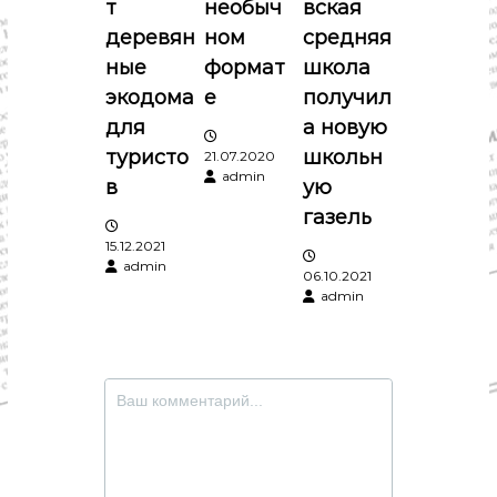
т
необыч
вская
з
деревян
ном
средняя
ные
формат
школа
а
экодома
е
получил
п
для
а новую
туристо
школьн
21.07.2020
и
admin
в
ую
газель
с
15.12.2021
admin
я
06.10.2021
admin
м