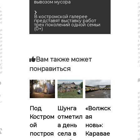
вывозом мусора
а
В костромской галерее
в
представят выставку работ
трех поколений одной семьи
(0+)
и
г
Вам также может
а
понравиться
ц
и
я
Под
Шунга
«Волжск
Костром
отметил
ая
п
ой
а день
новь»:
о
построя
села в
Каравае