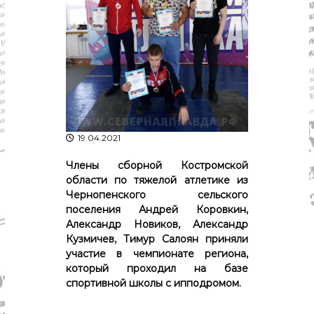
р
К
а
о
в
с
т
д
р
а
о
"
м
ы
и
К
19.04.2021
о
с
т
Члены сборной Костромской
р
области по тяжелой атлетике из
о
Чернопенского сельского
м
поселения Андрей Коровкин,
с
Александр Новиков, Александр
к
Кузмичев, Тимур Салоян приняли
о
й
участие в чемпионате региона,
о
который проходил на базе
б
спортивной школы с ипподромом.
л
а