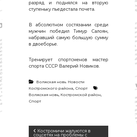
о
разряд и поднялся на вторую
м
ступеньку пьедестала почета.
и
к
а
В абсолютном состязании среди
,
мужчин победил Тимур Салоян,
к
набравший самую большую сумму
у
в двоеборье.
л
ь
т
Тренирует спортсменов мастер
у
спорта СССР Валерий Новиков.
р
а
,
Волжская новь. Новости
с
,
Костромского района
Спорт
п
,
,
о
Волжская новь
Костромской район
р
Спорт
т
Н
Костромичи жалуются в
соцсетях на проблемы с