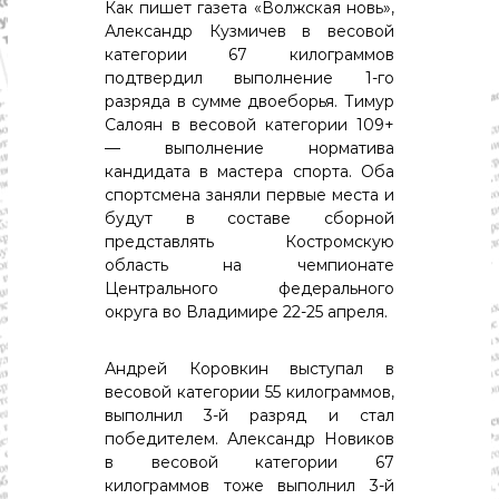
с
Как пишет газета «Волжская новь»,
т
Александр Кузмичев в весовой
и
категории 67 килограммов
.
подтвердил выполнение 1-го
Н
разряда в сумме двоеборья. Тимур
о
в
Салоян в весовой категории 109+
о
— выполнение норматива
с
кандидата в мастера спорта. Оба
т
спортсмена заняли первые места и
и
будут в составе сборной
,
представлять Костромскую
п
о
область на чемпионате
л
Центрального федерального
и
округа во Владимире 22-25 апреля.
т
и
к
Андрей Коровкин выступал в
а
весовой категории 55 килограммов,
,
выполнил 3-й разряд и стал
э
победителем. Александр Новиков
к
в весовой категории 67
о
н
килограммов тоже выполнил 3-й