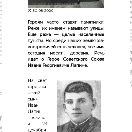
р
К
а
о
30.08.2020
в
с
т
Героям часто ставят памятники.
д
р
Реже их именем называют улицы.
а
о
Еще реже — целые населенные
"
м
пункты. Но среди наших земляков-
ы
костромичей есть человек, чье имя
и
сегодня носит… деревня. Речь
К
о
идет о Герое Советского Союза
с
Иване Георгиевиче Лапине.
т
р
о
На свет
м
«крестья
с
нский
к
сын»
о
Иван
й
Лапин
о
б
появилс
л
я 23
а
декабря