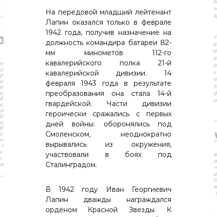
о
м
На передовой младший лейтенант
и
Лапин оказался только в феврале
к
1942 года, получив назначение на
а
должность командира батареи 82-
,
мм минометов 112-го
к
кавалерийского полка 21-й
у
л
кавалерийской дивизии. 14
ь
февраля 1943 года в результате
т
преобразования она стала 14-й
у
гвардейской. Части дивизии
р
героически сражались с первых
а
дней войны: оборонялись под
,
с
Смоленском, неоднократно
п
вырывались из окружения,
о
участвовали в боях под
р
Сталинградом.
т
В 1942 году Иван Георгиевич
Лапин дважды награждался
орденом Красной Звезды. К