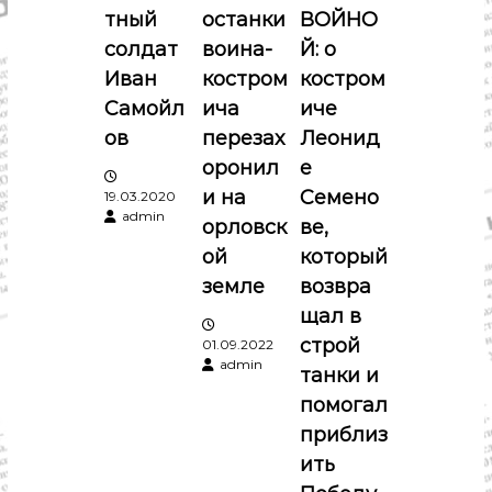
тный
останки
ВОЙНО
з
солдат
воина-
Й: о
а
Иван
костром
костром
Самойл
ича
иче
п
ов
перезах
Леонид
оронил
е
и
и на
Семено
19.03.2020
admin
с
орловск
ве,
ой
который
я
земле
возвра
щал в
м
строй
01.09.2022
admin
танки и
помогал
приблиз
ить