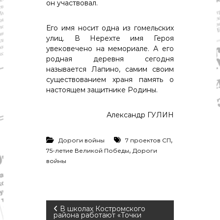
он участвовал.
Его имя носит одна из гомельских
улиц. В Нерехте имя Героя
увековечено на мемориале. А его
родная деревня сегодня
называется Лапино, самим своим
существованием храня память о
настоящем защитнике Родины.
Александр ГУЛИН
,
Дороги войны
7 проектов СП
,
75-летие Великой Победы
Дороги
войны
Н
В школах Костромского
района работают «Точки