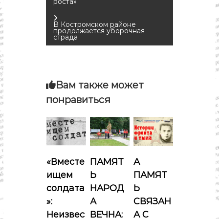
роста»
а
В Костромском районе
в
продолжается уборочная
страда
и
г
Вам также может
а
понравиться
ц
и
«Вместе
ПАМЯТ
А
я
ищем
Ь
ПАМЯТ
п
солдата
НАРОД
Ь
»:
А
СВЯЗАН
о
Неизвес
ВЕЧНА:
А С