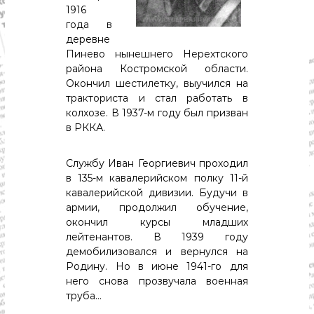
с
1916
т
года в
и
деревне
.
Н
Пинево нынешнего Нерехтского
о
района Костромской области.
в
Окончил шестилетку, выучился на
о
тракториста и стал работать в
с
колхозе. В 1937-м году был призван
т
в РККА.
и
,
п
Службу Иван Георгиевич проходил
о
в 135-м кавалерийском полку 11-й
л
и
кавалерийской дивизии. Будучи в
т
армии, продолжил обучение,
и
окончил курсы младших
к
лейтенантов. В 1939 году
а
демобилизовался и вернулся на
,
Родину. Но в июне 1941-го для
э
к
него снова прозвучала военная
о
труба…
н