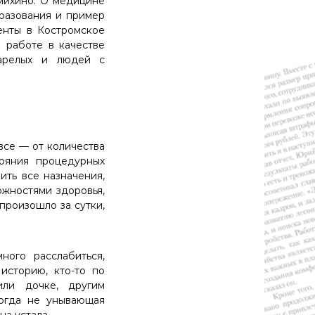
михино. О медицине
бразования и пример
енты в Костромское
 работе в качестве
тарелых и людей с
все — от количества
тояния процедурных
ить все назначения,
ожностями здоровья,
произошло за сутки,
ного расслабиться,
 историю, кто-то по
или дочке, другим
когда не унывающая
на устала.