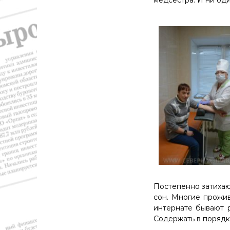
т
и
к
а
,
э
к
о
н
о
м
и
к
а
,
к
у
Постепенно затихают
л
сон. Многие прожи
ь
интернате бывают 
т
Содержать в порядк
у