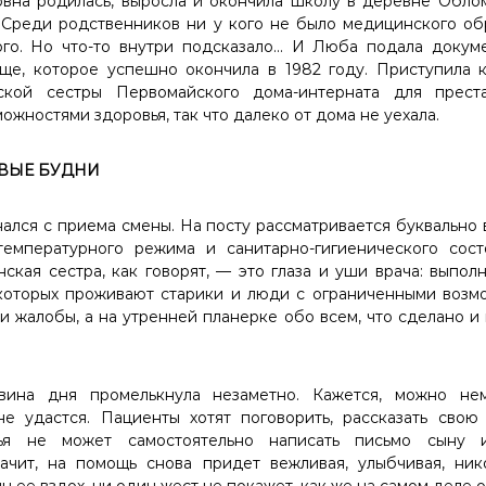
вна родилась, выросла и окончила школу в деревне Обло
 Среди родственников ни у кого не было медицинского о
ого. Но что-то внутри подсказало… И Люба подала докум
ще, которое успешно окончила в 1982 году. Приступила к
ской сестры Первомайского дома-интерната для прес
жностями здоровья, так что далеко от дома не уехала.
ВЫЕ БУДНИ
ался с приема смены. На посту рассматривается буквально 
емпературного режима и санитарно-гигиенического сос
ская сестра, как говорят, — это глаза и уши врача: выполн
которых проживают старики и люди с ограниченными возм
и жалобы, а на утренней планерке обо всем, что сделано и 
вина дня промелькнула незаметно. Кажется, можно нем
не удастся. Пациенты хотят поговорить, рассказать свою
ья не может самостоятельно написать письмо сыну 
ачит, на помощь снова придет вежливая, улыбчивая, ни
н ее вздох, ни один жест не покажет, как же на самом деле о