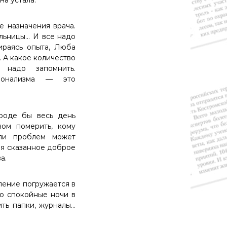
 назначения врача.
ельницы… И все надо
ираясь опыта, Люба
. А какое количество
 надо запомнить.
сионализма — это
вроде бы весь день
ом померить, кому
ли проблем может
мя сказанное доброе
а.
еление погружается в
о спокойные ночи в
ть папки, журналы…