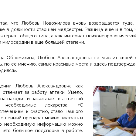
так, что Любовь Новожилова вновь возвращается туда,
уже в должности старшей медсестры. Разница еще и в том,
интернат общего типа, а как интернат психоневрологическ
и милосердии в еще большей степени.
ца Обломихина, Любовь Александровна не мыслит своей
ь, по ее мнению, самые красивые места и здесь подтверждае
одился».
дении Любовь Александровна как
отвечает за работу аптеки. Умело,
на находит и заказывает в аптечной
 необходимые лекарства. «С
печением, к счастью, стало намного
ственный препарат можно заказать и
всю необходимую информацию можно
. Это большое подспорье в работе.