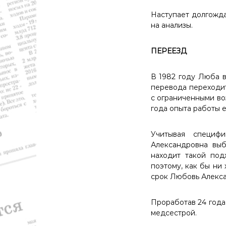
р
а
Наступает долгожда
,
на анализы.
с
п
ПЕРЕЕЗД
о
р
т
В 1982 году Люба в
перевода переходит
с ограниченными во
года опыта работы е
Учитывая специфи
Александровна вы
находит такой под
поэтому, как бы ни 
срок Любовь Алекса
Проработав 24 года
медсестрой.