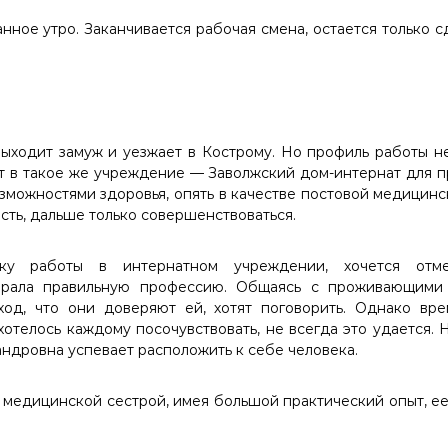
нное утро. Заканчивается рабочая смена, остается только с
ыходит замуж и уезжает в Кострому. Но профиль работы н
 в такое же учреждение — Заволжский дом-интернат для 
зможностями здоровья, опять в качестве постовой медицинс
сть, дальше только совершенствоваться.
ку работы в интернатном учреждении, хочется отм
брала правильную профессию. Общаясь с проживающими 
ход, что они доверяют ей, хотят поговорить. Однако вре
хотелось каждому посочувствовать, не всегда это удается.
ндровна успевает расположить к себе человека.
 медицинской сестрой, имея большой практический опыт, е