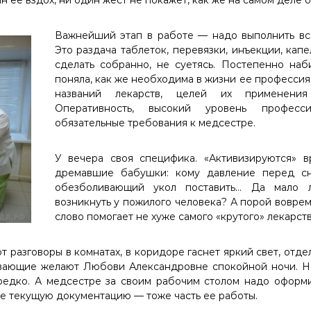
Важнейший этап в работе — надо выполнить все
Это раздача таблеток, перевязки, инъекции, кап
сделать собранно, не суетясь. Постепенно наб
поняла, как же необходима в жизни ее профессия
названий лекарств, целей их применения
Оперативность, высокий уровень профес
обязательные требования к медсестре.
У вечера своя специфика. «Активизируются» 
дремавшие бабушки: кому давление перед сн
обезболивающий укол поставить… Да мало 
возникнуть у пожилого человека? А порой вовре
слово помогает не хуже самого «крутого» лекарств
 разговоры в комнатах, в коридоре гаснет яркий свет, отд
вающие желают Любови Александровне спокойной ночи. Н
редко. А медсестре за своим рабочим столом надо оформи
е текущую документацию — тоже часть ее работы.