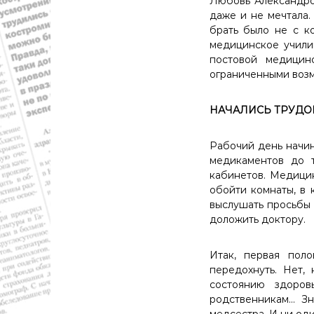
Любовь Александро
й
даже и не мечтала.
о
брать было не с к
б
медицинское учили
л
постовой медицин
а
ограниченными возмо
с
т
НАЧАЛИСЬ ТРУДО
и
.
Н
Рабочий день начин
о
медикаментов до т
в
кабинетов. Медицин
о
обойти комнаты, в 
с
выслушать просьбы 
т
доложить доктору.
и
,
Итак, первая поло
п
передохнуть. Нет, 
о
состоянию здоров
л
родственникам… Зн
и
медсестра. И ни оди