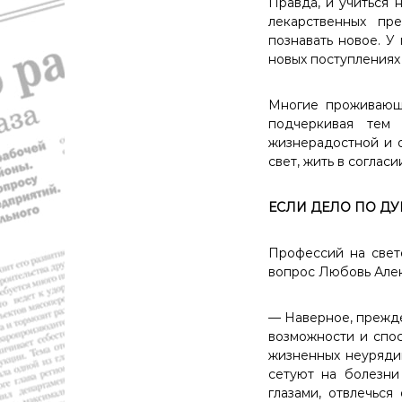
Правда, и учиться 
лекарственных пр
познавать новое. У
новых поступлениях
Многие проживающи
подчеркивая тем
жизнерадостной и 
свет, жить в соглас
ЕСЛИ ДЕЛО ПО Д
Профессий на свете
вопрос Любовь Але
— Наверное, прежде
возможности и спос
жизненных неурядиц
сетуют на болезни
глазами, отвлечься