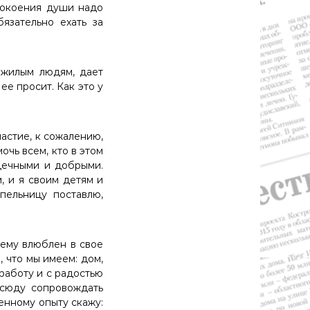
спокоения души надо
язательно ехать за
ожилым людям, дает
ее просит. Как это у
астие, к сожалению,
очь всем, кто в этом
дечными и добрыми.
, и я своим детям и
пельницу поставлю,
щему влюблен в свое
, что мы имеем: дом,
 работу и с радостью
всюду сопровождать
венному опыту скажу: