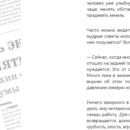
человек уже улыбну
чаще менять обста
тридевять земель.
Часто можно видет
мудрые советы молод
нее получается? Вот
— Сейчас, когда мн
отошло на задний пл
нуждается. Это от
Много лиха в жизни
внукам об этом то
давление измерю ил
Ничего зазорного в
дело, ему интересно
семью, работу. Для 
возвращается домо
грубость, злость, а