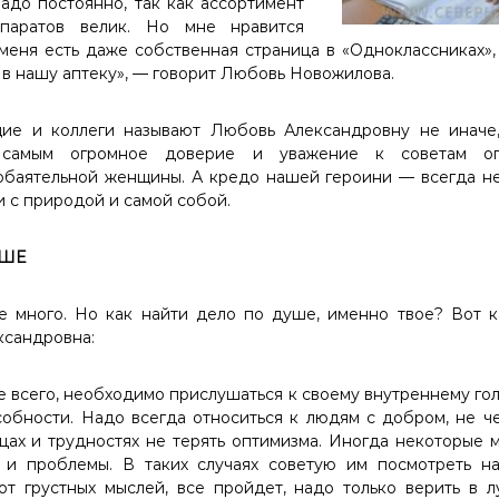
надо постоянно, так как ассортимент
епаратов велик. Но мне нравится
 меня есть даже собственная страница в «Одноклассниках»,
 в нашу аптеку», — говорит Любовь Новожилова.
е и коллеги называют Любовь Александровну не иначе,
 самым огромное доверие и уважение к советам опы
обаятельной женщины. А кредо нашей героини — всегда н
ии с природой и самой собой.
УШЕ
 много. Но как найти дело по душе, именно твое? Вот к
ксандровна:
 всего, необходимо прислушаться к своему внутреннему гол
обности. Надо всегда относиться к людям с добром, не ч
ах и трудностях не терять оптимизма. Иногда некоторые 
 и проблемы. В таких случаях советую им посмотреть н
 от грустных мыслей, все пройдет, надо только верить в 