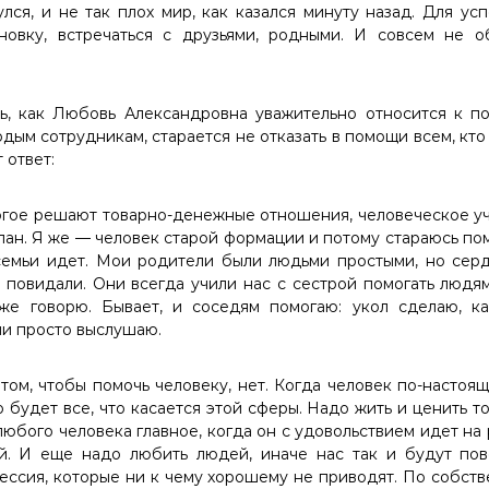
лся, и не так плох мир, как казался минуту назад. Для у
новку, встречаться с друзьями, родными. И совсем не об
ь, как Любовь Александровна уважительно относится к п
ым сотрудникам, старается не отказать в помощи всем, кто 
 ответ:
огое решают товарно-денежные отношения, человеческое уч
ан. Я же — человек старой формации и потому стараюсь пом
 семьи идет. Мои родители были людьми простыми, но сер
 повидали. Они всегда учили нас с сестрой помогать людям
же говорю. Бывает, и соседям помогаю: укол сделаю, ка
и просто выслушаю.
 том, чтобы помочь человеку, нет. Когда человек по-настоя
 будет все, что касается этой сферы. Надо жить и ценить то
любого человека главное, когда он с удовольствием идет на
й. И еще надо любить людей, иначе нас так и будут по
грессия, которые ни к чему хорошему не приводят. По собст