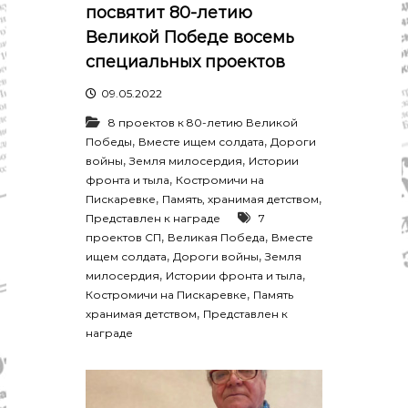
р
посвятит 80-летию
К
а
о
Великой Победе восемь
в
с
специальных проектов
т
д
р
а
09.05.2022
о
"
м
8 проектов к 80-летию Великой
ы
,
,
Победы
Вместе ищем солдата
Дороги
и
,
,
войны
Земля милосердия
Истории
К
,
о
фронта и тыла
Костромичи на
с
,
,
Пискаревке
Память, хранимая детством
т
Представлен к награде
7
р
,
,
проектов СП
Великая Победа
Вместе
о
,
,
ищем солдата
Дороги войны
Земля
м
,
,
милосердия
Истории фронта и тыла
с
,
к
Костромичи на Пискаревке
Память
о
,
хранимая детством
Представлен к
й
награде
о
б
л
а