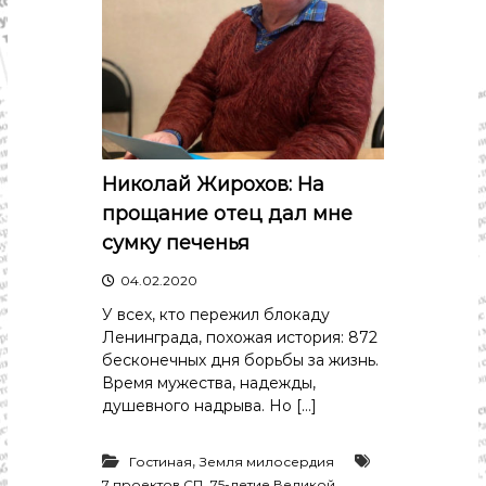
с
т
и
.
Н
о
в
о
с
т
Николай Жирохов: На
и
прощание отец дал мне
,
п
сумку печенья
о
л
04.02.2020
и
т
У всех, кто пережил блокаду
и
Ленинграда, похожая история: 872
к
бесконечных дня борьбы за жизнь.
а
Время мужества, надежды,
,
душевного надрыва. Но […]
э
к
о
,
Гостиная
Земля милосердия
н
,
7 проектов СП
75-летие Великой