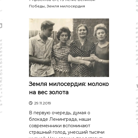
о
,
Победы
Земля милосердия
м
и
к
а
,
к
у
л
ь
т
у
р
а
,
Земля милосердия: молоко
с
п
на вес золота
о
р
29.11.2019
т
В первую очередь, думая о
блокаде Ленинграда, наши
современники вспоминают
страшный голод, унесший тысячи