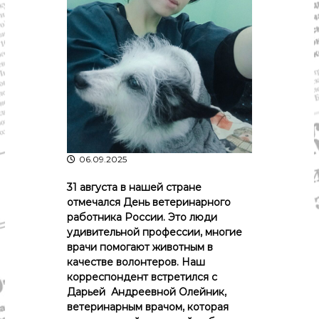
р
К
а
о
в
с
т
д
р
а
о
"
м
ы
и
К
о
с
06.09.2025
т
р
31 августа в нашей стране
о
отмечался День ветеринарного
м
работника России. Это люди
с
к
удивительной профессии, многие
о
врачи помогают животным в
й
качестве волонтеров. Наш
о
корреспондент встретился с
б
Дарьей Андреевной Олейник,
л
ветеринарным врачом, которая
а