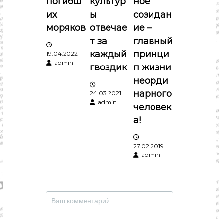
з
погибш
культур
ное
их
ы
созидан
а
моряков
отвечае
ие –
п
т за
главный
каждый
принци
19.04.2022
и
admin
гвоздик
п жизни
неорди
с
нарного
24.03.2021
admin
я
человек
а!
м
27.02.2019
admin