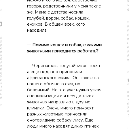
о
говоря, родственники у меня такие
м
и
же. Мама с детства носила
к
голубей, ворон, собак, кошек,
а
ежиков. В общем всех, кого
,
находила.
к
у
л
— Помимо кошек и собак, с какими
ь
животными приходится работать?
т
у
р
— Черепашек, попугайчиков носят,
а
а еще недавно приносили
,
африканского ежика. Он похож на
с
нашего обычного ежа, но
п
о
беленький. Но это уже нужна узкая
р
специализация и я всегда таких
т
животных направляю в другие
клиники. Очень много приносят
разных животных: приносили
енотовидную собаку, лису. Еще
люди много находят диких птичек