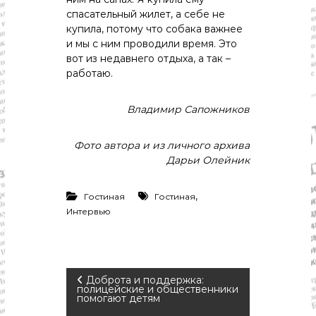
спасательный жилет, а себе не
купила, потому что собака важнее
и мы с ним проводили время. Это
вот из недавнего отдыха, а так –
работаю.
Владимир Сапожников
Фото автора и из личного архива
Дарьи Олейник
,
Гостиная
Гостиная
Интервью
Н
Доброта и поддержка:
полицейские и общественники
помогают детям
а