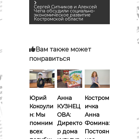
Сергей Ситников и Алексей
в
Чепа обсудили социально-
экономическое развитие
Костромской области
и
г
Вам также может
а
понравиться
ц
и
я
Юрий
Анна
Костром
Кокоули
КУЗНЕЦ
ичка
п
н: Мы
ОВА:
Анна
о
помним
Директо
Фомина:
всех
р дома
Постоян