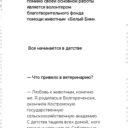
с
помимо своей основной работы
т
является волонтером
и
благотворительного фонда
.
помощи животным «Белый Бим».
Н
о
в
о
с
т
Все начинается в детстве
и
,
п
о
л
— Что привело в ветеринарию?
и
т
и
— Любовь к животным, конечно
к
же. Я родилась в Волгореченске,
а
,
окончила Костромскую
э
государственную
к
сельскохозяйственную академию.
о
С детства тащила всех домой, кого
н
можно и кого нельзя. Собственно