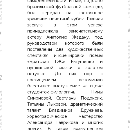
самодеятельности, и нам, подобно
бразильской футбольной команде,
был передан на постоянное
хранение почетный кубок. Главная
заслуга в этом успехе
принадлежала замечательному
актеру Анатолию Жадану, под
руководством которого были
поставлены два художественных
спектакля, инсценировки поэмы
«Братская ГЭС» Евтушенко и
пушкинской сказки о золотом
петушке. До сих пор с
восхищением вспоминаю
блестящее выступление на сцене
студенток-филологинь — Нины
Смирновой, Светланы Подоксик,
Татьяны Лыковой, драматический
талант Владимира Дружнева,
хореографическое мастерство
Александра Гаврикова и многих
других. В таком возвышенном