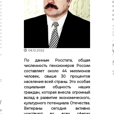
р
К
а
о
в
с
т
д
р
а
о
"
м
ы
и
К
о
06.12.2022
с
т
По данным Росстата, общая
р
численность пенсионеров России
о
составляет около 44 миллионов
м
человек, свыше 30 процентов
с
населения всей страны. Это особая
к
о
социальная общность наших
й
граждан, которая внесла огромный
о
вклад в развитие экономического,
б
культурного потенциала Отечества.
л
Ветераны сегодня активно
а
участвуют во всех сферах