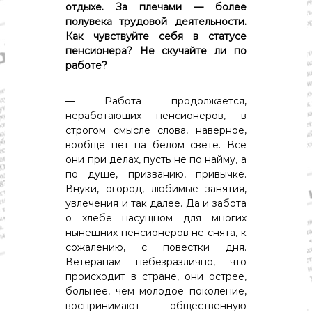
о
отдыхе. За плечами — более
м
полувека трудовой деятельности.
и
Как чувствуйте себя в статусе
к
пенсионера? Не скучайте ли по
а
,
работе?
к
у
— Работа продолжается,
л
ь
неработающих пенсионеров, в
т
строгом смысле слова, наверное,
у
вообще нет на белом свете. Все
р
они при делах, пусть не по найму, а
а
по душе, призванию, привычке.
,
Внуки, огород, любимые занятия,
с
п
увлечения и так далее. Да и забота
о
о хлебе насущном для многих
р
нынешних пенсионеров не снята, к
т
сожалению, с повестки дня.
Ветеранам небезразлично, что
происходит в стране, они острее,
больнее, чем молодое поколение,
воспринимают общественную