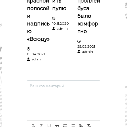
п
красной
ить
троллей
полосой
пулю
буса
и
и
было
надпись
комфор
10.11.2020
с
admin
ю
тно
я
«Всюду»
25.02.2021
м
admin
01.04.2021
admin