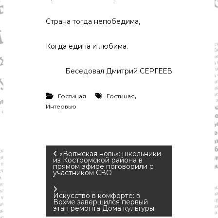
Страна тогда непобедима,
Когда едина и любима.
Беседовал Дмитрий СЕРГЕЕВ
,
Гостиная
Гостиная
Интервью
Н
«Волжская новь»: школьники
из Костромской района в
прямом эфире поговорили с
участником СВО
а
в
Искусство в комфорте: в
Вохме завершился первый
этап ремонта Дома культуры