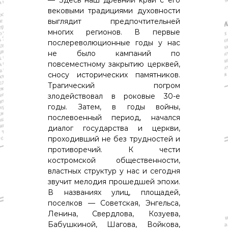
— Здесь наш древний край с его
вековыми традициями духовности
выглядит предпочтительней
многих регионов. В первые
послереволюционные годы у нас
не было кампаний по
повсеместному закрытию церквей,
сносу исторических памятников.
Трагический погром
злодействовал в роковые 30-е
годы. Затем, в годы войны,
послевоенный период, начался
диалог государства и церкви,
проходивший не без трудностей и
противоречий. К чести
костромской общественности,
властных структур у нас и сегодня
звучит мелодия прошедшей эпохи.
В названиях улиц, площадей,
поселков — Советская, Энгельса,
Ленина, Свердлова, Козуева,
Бабушкиной, Шагова, Войкова,