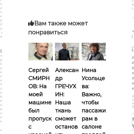
и
г
Вам также может
а
понравиться
ц
и
я
Сергей
Алексан
Нина
СМИРН
др
Усольце
п
ОВ: На
ГРЕЧУХ
ва:
о
моей
ИН:
Важно,
машине
Наша
чтобы
з
был
ткань
пассажи
пропуск
сможет
рам в
а
с
останов
салоне