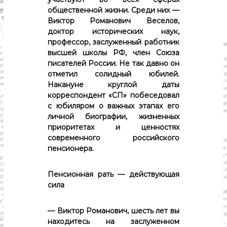
с
т
общественной жизни. Среди них —
и
Виктор Романович Веселов,
.
доктор исторических наук,
Н
профессор, заслуженный работник
о
высшей школы РФ, член Союза
в
писателей России. Не так давно он
о
с
отметил солидный юбилей.
т
Накануне круглой даты
и
корреспондент «СП» побеседовал
,
с юбиляром о важных этапах его
п
личной биографии, жизненных
о
приоритетах и ценностях
л
и
современного российского
т
пенсионера.
и
к
а
Пенсионная рать — действующая
,
сила
э
к
о
— Виктор Романович, шесть лет вы
н
находитесь на заслуженном