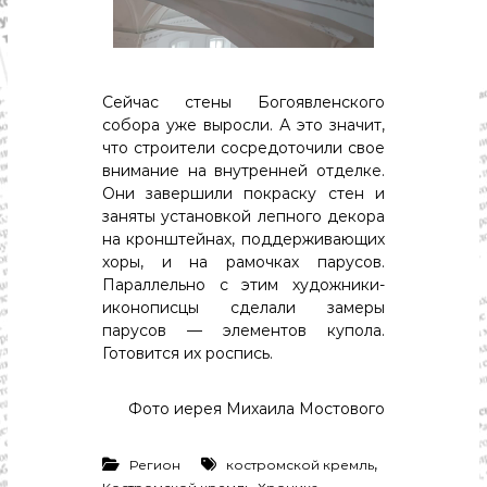
с
т
и
.
Н
о
Сейчас стены Богоявленского
в
собора уже выросли. А это значит,
о
что строители сосредоточили свое
с
внимание на внутренней отделке.
т
Они завершили покраску стен и
и
заняты установкой лепного декора
,
п
на кронштейнах, поддерживающих
о
хоры, и на рамочках парусов.
л
Параллельно с этим художники-
и
иконописцы сделали замеры
т
парусов — элементов купола.
и
Готовится их роспись.
к
а
,
Фото иерея Михаила Мостового
э
к
о
,
Регион
костромской кремль
н