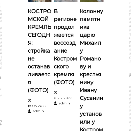
я
КОСТРО
В
Колонну
МСКОЙ
регионе
памятн
п
КРЕМЛЬ
продол
ика
о
СЕГОДН
жается
царю
Я:
воссозд
Михаил
з
стройка
ание
у
не
Костром
Романо
а
останав
ского
ву и
п
ливаетс
кремля
крестья
я
(ФОТО)
нину
и
(ФОТО)
Ивану
Сусанин
06.12.2022
с
admin
у
18.03.2022
admin
я
установ
или у
м
Костром