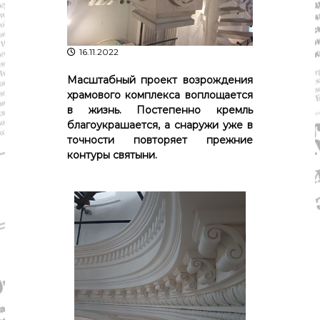
р
К
а
о
в
с
т
16.11.2022
д
р
а
о
Масштабный проект возрождения
"
м
храмового комплекса воплощается
ы
в жизнь. Постепенно кремль
и
благоукрашается, а снаружи уже в
К
точности повторяет прежние
о
с
контуры святыни.
т
р
о
м
с
к
о
й
о
б
л
а