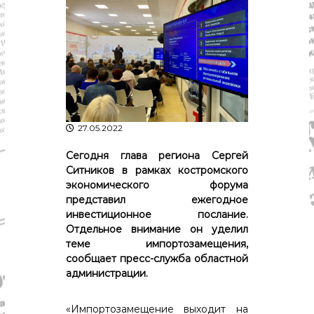
р
К
а
о
в
с
т
д
р
а
о
"
м
ы
и
К
27.05.2022
о
с
Сегодня глава региона Сергей
т
Ситников в рамках костромского
р
экономического форума
о
представил ежегодное
м
с
инвестиционное послание.
к
Отдельное внимание он уделил
о
теме импортозамещения,
й
сообщает пресс-служба областной
о
администрации.
б
л
а
«Импортозамещение выходит на