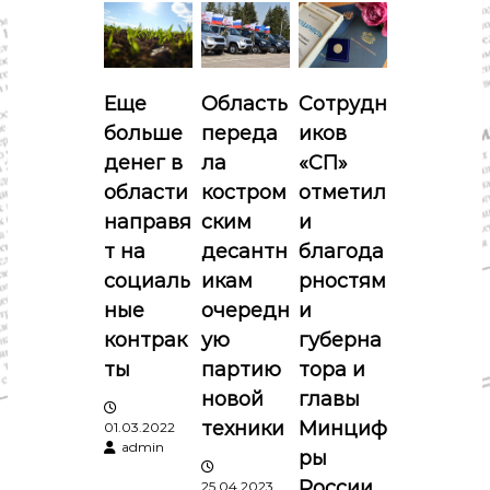
ц
и
Еще
Область
Сотрудн
я
больше
переда
иков
п
денег в
ла
«СП»
области
костром
отметил
о
направя
ским
и
т на
десантн
благода
з
социаль
икам
рностям
а
ные
очередн
и
контрак
ую
губерна
п
ты
партию
тора и
новой
главы
и
техники
Минциф
01.03.2022
admin
с
ры
России
25.04.2023