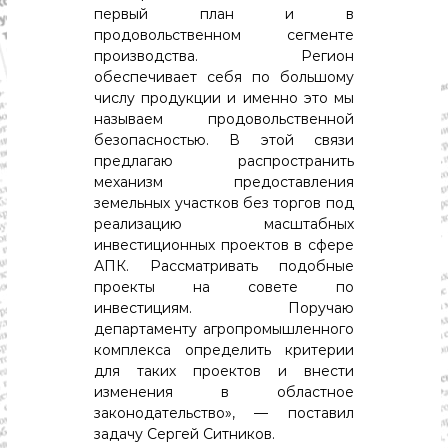
с
первый план и в
т
продовольственном сегменте
и
.
производства. Регион
Н
обеспечивает себя по большому
о
числу продукции и именно это мы
в
называем продовольственной
о
безопасностью. В этой связи
с
предлагаю распространить
т
и
механизм предоставления
,
земельных участков без торгов под
п
реализацию масштабных
о
инвестиционных проектов в сфере
л
АПК. Рассматривать подобные
и
проекты на совете по
т
и
инвестициям. Поручаю
к
департаменту агропромышленного
а
комплекса определить критерии
,
для таких проектов и внести
э
изменения в областное
к
законодательство», — поставил
о
н
задачу Сергей Ситников.