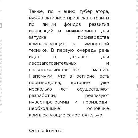
о
м
Также, по мнению губернатора,
и
к
нужно активнее привлекать гранты
а
по линии фондов развития
,
инноваций и инжиниринга для
к
запуска производства
у
комплектующих к импортной
л
технике. В первую очередь речь
ь
т
идет о деталях для
у
лесозаготовительных и
р
сельскохозяйственных машин.
а
Напомним, что в регионе есть
,
производства, которые уже
с
несколько лет осуществляют
п
о
разработки, реализуют
р
инвестпрограммы и производят
т
необходимые основные
комплектующие самостоятельно.
Фото
adm44.ru