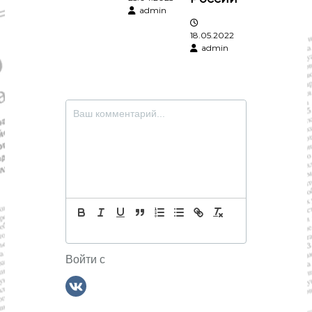
я
admin
18.05.2022
м
admin
Войти с