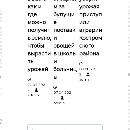
з
как и
м за
урожая
где
будущи
приступ
а
можно
е
или
п
получит
поставк
аграрии
ь землю,
и
Костром
и
чтобы
овощей
ского
вырасти
в школы
района
с
ть
и
я
урожай
больниц
09.08.202
2
ы
admin
м
22.04.202
2
07.04.202
admin
2
admin