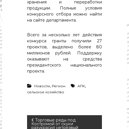
с
хранения и переработки
т
продукции. Полные условия
и
конкурсного отбора можно найти
.
на сайте департамента.
Н
о
в
Всего за несколько лет действия
о
конкурса гранты получили 27
с
проектов, выделено более 80
т
и
миллионов рублей. Поддержку
,
оказывают на средства
п
президентского национального
о
проекта.
л
и
т
,
,
Новости
Регион
АПК
и
сельское хозяйство
к
а
,
э
к
Н
о
Торговые ряды под
Костромой от скуки
н
разукрасил нетрезвый