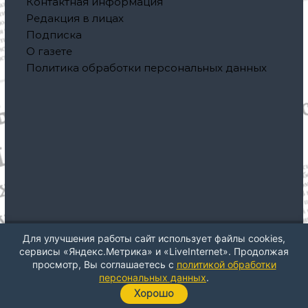
Контактная информация
Редакция в лицах
Подписка
О газете
Политика обработки персональных данных
Для улучшения работы сайт использует файлы cookies,
Авторское право © 2026
Газета "Северная правда"
Все
сервисы «Яндекс.Метрика» и «LiveInternet». Продолжая
права защищены. Тема: ThemeGrill от
Flash
. На платформе
просмотр, Вы соглашаетесь с
политикой обработки
WordPress
персональных данных
.
Хорошо