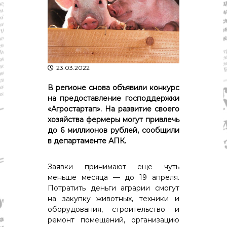
р
К
а
о
в
с
т
д
р
а
о
"
м
23.03.2022
ы
и
В регионе снова объявили конкурс
К
на предоставление господдержки
о
«Агростартап». На развитие своего
с
т
хозяйства фермеры могут привлечь
р
до 6 миллионов рублей, сообщили
о
в департаменте АПК.
м
с
к
Заявки принимают еще чуть
о
меньше месяца — до 19 апреля.
й
Потратить деньги аграрии смогут
о
на закупку животных, техники и
б
оборудования, строительство и
л
а
ремонт помещений, организацию