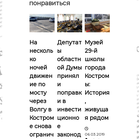
а
понравиться
ц
и
На
Депутат
Музей
я
несколь
ы
29-й
п
ко
областн
школы
ночей
ой Думы
города
о
движен
принял
Костром
ие по
и
ы:
з
мосту
поправк
История
а
через
и в
,
Волгу в
инвести
живуща
п
Костром
ционно
я рядом
е снова
е
и
огранич
законод
06.03.2019