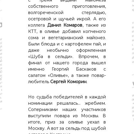
о
собственного приготовления,
м
и
волгореченской стерлядью,
к
осетровой и щучьей икрой. А его
а
коллега
Данил Комаров
, также из
,
КТТ, в оливье добавил копченого
к
сома и вегетарианский майонез.
у
Были блюда и с картофелем пай, и
л
ь
даже необычно оформленная
т
«Шуба в сельди». Впрочем, в
у
финал от нашего города вышел
р
именно Георгий Баскаков с
а
салатом «Оливье», а также повар-
,
любитель
Сергей Коморин
.
с
п
о
Но судьба победителей в каждой
р
номинации решалась… жребием.
т
Соперниками наших участников
выступили повара из Москвы. В
итоге, приз за оливье уехал в
Москву. А вот за сельдь под шубой