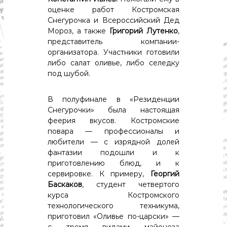
с
оценке работ Костромская
т
и
Снегурочка и Всероссийский Дед
.
Мороз, а также
Григорий Лутенко
,
Н
представитель компании-
о
организатора. Участники готовили
в
либо салат оливье, либо селедку
о
под шубой.
с
т
и
В полуфинале в «Резиденции
,
Снегурочки» была настоящая
п
о
феерия вкусов. Костромские
л
повара — профессионалы и
и
любители — с изрядной долей
т
фантазии подошли и к
и
приготовлению блюд, и к
к
сервировке. К примеру,
Георгий
а
,
Баскаков
, студент четвертого
э
курса Костромского
к
технологического техникума,
о
приготовил «Оливье по-царски» —
н
с тремя видами майонеза