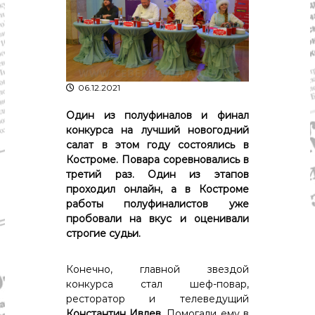
р
К
а
о
в
с
т
д
р
а
о
06.12.2021
"
м
ы
и
Один из полуфиналов и финал
К
конкурса на лучший новогодний
о
салат в этом году состоялись в
с
Костроме. Повара соревновались в
т
третий раз. Один из этапов
р
проходил онлайн, а в Костроме
о
м
работы полуфиналистов уже
с
пробовали на вкус и оценивали
к
строгие судьи.
о
й
о
Конечно, главной звездой
б
конкурса стал шеф-повар,
л
ресторатор и телеведущий
а
Константин Ивлев.
Помогали ему в