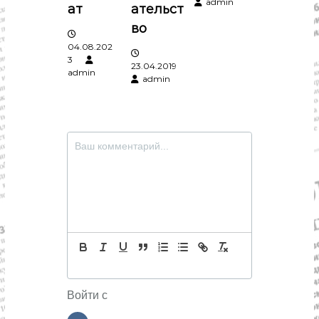
admin
с
ат
ательст
во
я
04.08.202
3
23.04.2019
м
admin
admin
Войти с