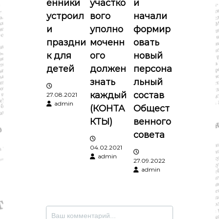
енники
участко
и
устроил
вого
начали
з
и
уполно
формир
а
праздни
моченн
овать
к для
ого
новый
п
детей
должен
персона
знать
льный
и
каждый
состав
27.08.2021
admin
с
(КОНТА
Общест
КТЫ)
венного
я
совета
04.02.2021
м
admin
27.09.2022
admin