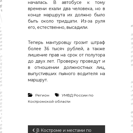
с
началась. В автобусе к тому
т
времени ехали два человека, но в
и
конце маршрута их должно было
.
быть около тридцати. Из-за руля
Н
о
его, естественно, высадили.
в
о
Теперь мантуровцу грозит штраф
с
т
более 36 тысяч рублей, а также
и
лишение прав на срок от полутора
,
до двух лет. Проверку проведут и
п
в отношении должностных лиц,
о
выпустивших пьяного водителя на
л
маршрут.
и
т
и
Регион
УМВД России по
к
Костромской области
а
,
э
к
о
н
Н
В Костроме и местами по