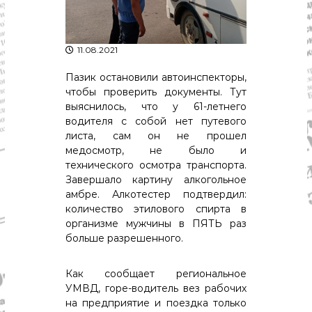
р
К
а
о
в
с
т
11.08.2021
д
р
а
о
Пазик остановили автоинспекторы,
"
м
чтобы проверить документы. Тут
ы
выяснилось, что у 61-летнего
и
водителя с собой нет путевого
К
листа, сам он не прошел
о
с
медосмотр, не было и
т
технического осмотра транспорта.
р
Завершало картину алкогольное
о
амбре. Алкотестер подтвердил:
м
количество этилового спирта в
с
организме мужчины в ПЯТЬ раз
к
о
больше разрешенного.
й
о
Как сообщает региональное
б
л
УМВД, горе-водитель вез рабочих
а
на предприятие и поездка только