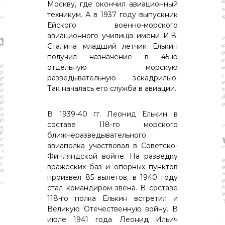
о
Москву, где окончил авиационный
м
техникум. А в 1937 году выпускник
и
Ейского военно-морского
к
авиационного училища имени И.В.
а
Сталина младший летчик Елькин
,
к
получил назначение в 45-ю
у
отдельную морскую
л
разведывательную эскадрилью.
ь
Так началась его служба в авиации.
т
у
р
В 1939-40 гг. Леонид Елькин в
а
составе 118-го морского
,
ближнеразведывательного
с
авиаполка участвовал в Советско-
п
о
Финляндской войне. На разведку
р
вражеских баз и опорных пунктов
т
произвел 85 вылетов, в 1940 году
стал командиром звена. В составе
118-го полка Елькин встретил и
Великую Отечественную войну. В
июле 1941 года Леонид Ильич