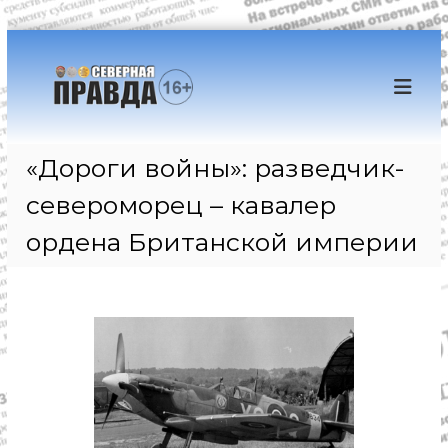
П
е
Г
Г
р
л
а
е
а
з
й
в
е
н
т
ы
«Дороги войны»: разведчик-
и
т
е
к
а
с
североморец – кавалер
с
"
о
о
б
ордена Британской империи
С
д
ы
е
т
е
в
и
р
я
е
ж
и
и
р
н
м
н
о
о
в
а
о
м
я
с
у
п
т
и