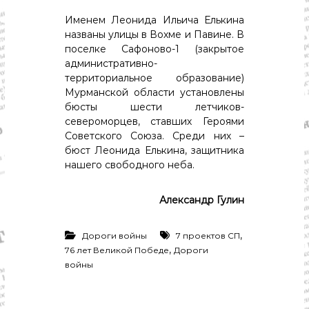
Именем Леонида Ильича Елькина
названы улицы в Вохме и Павине. В
поселке Сафоново-1 (закрытое
административно-
территориальное образование)
Мурманской области установлены
бюсты шести летчиков-
североморцев, ставших Героями
Советского Союза. Среди них –
бюст Леонида Елькина, защитника
нашего свободного неба.
Александр Гулин
,
Дороги войны
7 проектов СП
,
76 лет Великой Победе
Дороги
войны