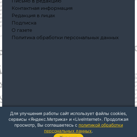
Письмо в редакцию
Контактная информация
Редакция в лицах
Подписка
О газете
Политика обработки персональных данных
Для улучшения работы сайт использует файлы cookies,
Авторское право © 2026
Газета "Северная правда"
Все
сервисы «Яндекс.Метрика» и «LiveInternet». Продолжая
права защищены. Тема: ThemeGrill от
Flash
. На платформе
просмотр, Вы соглашаетесь с
политикой обработки
WordPress
персональных данных
.