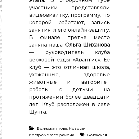
этапа. В отборочном туре
с
т
участники представляли
и
видеовизитку, программу, по
.
которой работают, запись
Н
о
занятия и его онлайн-защиту.
в
В финале третье место
о
заняла наша
Ольга Шиханова
с
т
— руководитель клуба
и
верховой езды «Авантис». Ее
,
клуб — это отличная школа,
п
о
ухоженные, здоровые
л
животные и авторитет
и
работы с детьми на
т
и
протяжении более двадцати
к
лет. Клуб расположен в селе
а
Шунга.
,
э
к
Волжская новь. Новости
о
н
Костромского района
Волжская