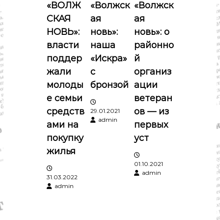
«ВОЛЖ
«Волжск
«Волжск
я
СКАЯ
ая
ая
п
НОВЬ»:
новь»:
новь»: о
власти
наша
районно
о
поддер
«Искра»
й
жали
с
организ
з
молоды
бронзой
ации
а
е семьи
ветеран
средств
ов — из
29.01.2021
п
admin
ами на
первых
покупку
уст
и
жилья
с
01.10.2021
admin
31.03.2022
я
admin
м