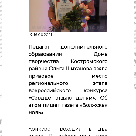
р
К
а
о
в
с
т
д
р
а
о
16.06.2021
"
м
ы
Педагог дополнительного
и
образования Дома
К
о
творчества Костромского
с
района Ольга Шиханова взяла
т
призовое место
р
о
регионального этапа
м
всероссийского конкурса
с
«Сердце отдаю детям». Об
к
о
этом пишет газета «Волжская
й
новь».
о
б
л
Конкурс проходил в два
а