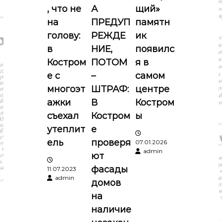
п
о
, что не
А
щий»
м
и
о
на
ПРЕДУП
памятн
к
голову:
РЕЖДЕ
ик
а
з
,
в
НИЕ,
появилс
к
Костром
ПОТОМ
я в
у
а
л
е с
–
самом
ь
п
многоэт
ШТРАФ:
центре
т
у
ажки
В
Костром
р
и
съехал
Костром
ы
а
,
утеплит
е
с
с
ель
проверя
07.01.2026
п
admin
о
я
ют
р
фасады
11.07.2023
т
м
admin
домов
на
наличие