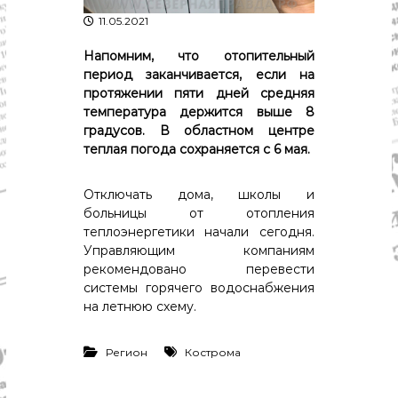
р
К
11.05.2021
а
о
в
с
Напомним, что отопительный
т
д
период заканчивается, если на
р
а
протяжении пяти дней средняя
о
температура держится выше 8
"
м
ы
градусов. В областном центре
и
теплая погода сохраняется с 6 мая.
К
о
с
Отключать дома, школы и
т
больницы от отопления
р
теплоэнергетики начали сегодня.
о
Управляющим компаниям
м
рекомендовано перевести
с
системы горячего водоснабжения
к
о
на летнюю схему.
й
о
б
Регион
Кострома
л
а