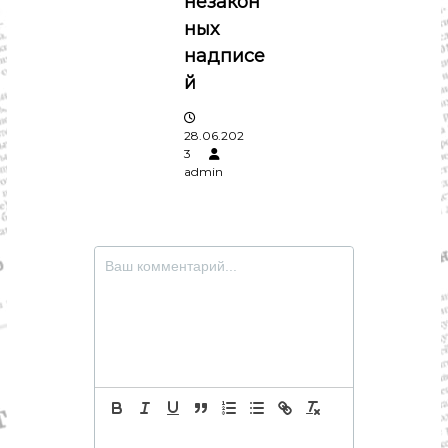
незакон
ных
надписе
й
28.06.202
3
admin