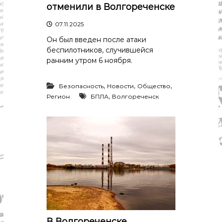
р
отменили в Волгореченске
К
а
о
07.11.2025
в
с
т
д
Он был введен после атаки
р
беспилотников, случившейся
а
о
ранним утром 6 ноября.
"
м
ы
и
,
,
,
Безопасность
Новости
Общество
К
,
Регион
БПЛА
Волгореченск
о
с
т
р
о
м
с
к
о
й
о
б
л
а
В Волгореченске