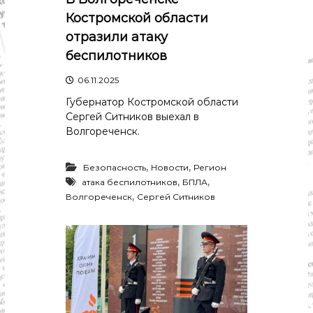
с
т
Костромской области
и
отразили атаку
.
Н
беспилотников
о
в
06.11.2025
о
с
Губернатор Костромской области
т
Сергей Ситников выехал в
и
Волгореченск.
,
п
о
,
,
Безопасность
Новости
Регион
л
,
,
атака беспилотников
БПЛА
и
,
Волгореченск
Сергей Ситников
т
и
к
а
,
э
к
о
н