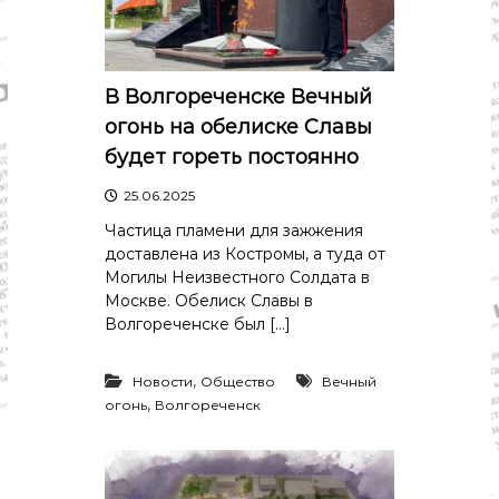
о
м
и
к
а
В Волгореченске Вечный
,
огонь на обелиске Славы
к
у
будет гореть постоянно
л
ь
25.06.2025
т
у
Частица пламени для зажжения
р
доставлена из Костромы, а туда от
а
Могилы Неизвестного Солдата в
,
Москве. Обелиск Славы в
с
Волгореченске был […]
п
о
р
,
Новости
Общество
Вечный
т
,
огонь
Волгореченск