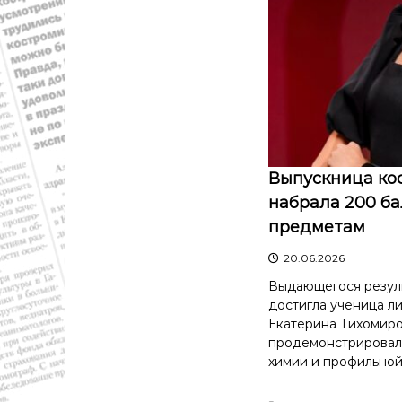
й
о
б
л
а
с
т
и
.
Выпускница ко
Н
набрала 200 ба
о
в
предметам
о
с
20.06.2026
т
Выдающегося резуль
и
достигла ученица л
,
Екатерина Тихомиро
п
продемонстрировал
о
химии и профильной
л
и