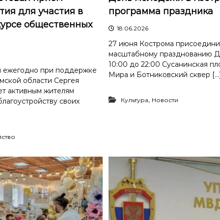
тия для участия в
программа праздника
курсе общественных
18.06.2026
27 июня Кострома присоедини
масштабному празднованию Д
10:00 до 22:00 Сусанинская пл
я ежегодно при поддержке
Мира и Ботниковский сквер […
мской области Сергея
ет активным жителям
,
Культура
Новости
благоустройству своих
йство