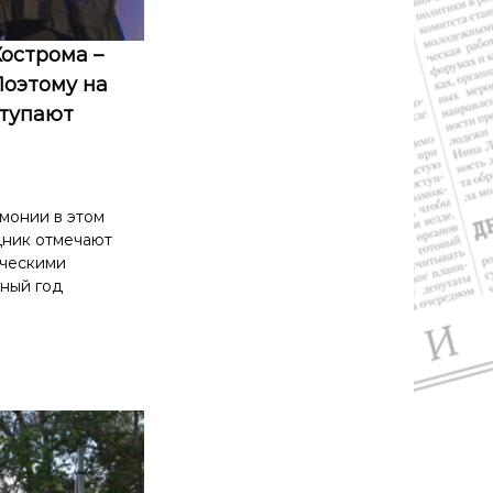
Кострома –
Поэтому на
тупают
монии в этом
дник отмечают
рческими
йный год