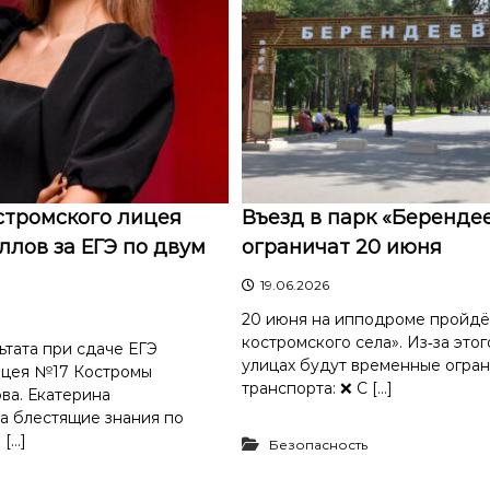
стромского лицея
Въезд в парк «Беренде
ллов за ЕГЭ по двум
ограничат 20 июня
19.06.2026
20 июня на ипподроме пройдё
костромского села». Из‑за это
тата при сдаче ЕГЭ
улицах будут временные огра
ицея №17 Костромы
транспорта: ❌ С […]
ва. Екатерина
а блестящие знания по
 […]
Безопасность