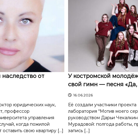
 наследство от
У костромской молодё
свой гимн — песня «Да,
16.06.2026
октор юридических наук,
Её создали участники проекта
т, профессор
лаборатория “Мотив моего сер
ниверситета управления
руководством Дарьи Чекалкин
лучай, когда пожилой
Мурадовой: полгода работы, 
 оставить свою квартиру […]
запись […]