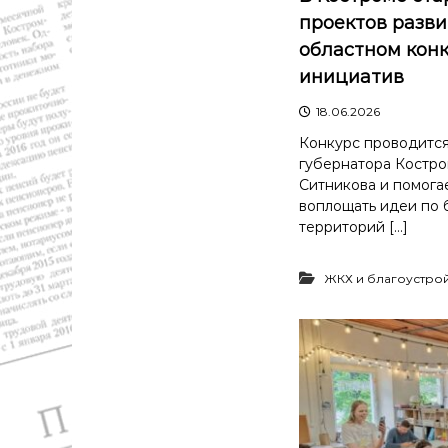
проектов разви
областном кон
инициатив
18.06.2026
Конкурс проводитс
губернатора Костро
Ситникова и помога
воплощать идеи по 
территорий […]
ЖКХ и благоустро