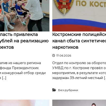
ласть привлекла
Костромские полицейс
рублей на реализацию
канал сбыта синтетиче
оектов
наркотиков
17.06.2026
атив из нашего региона
Отдел по контролю за оборот
 фонда Президентских
УМВД по г. Костроме провёл 
и конкурсный отбор среди
мероприятия, в результате кот
 […]
задержан 39‑летний местный [
Без рубрики