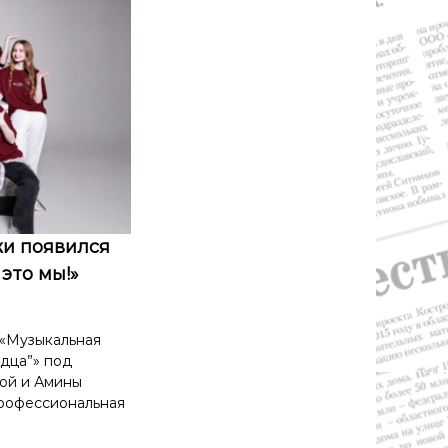
жи появился
 это мы!»
 «Музыкальная
дца”» под
ой и Амины
профессиональная