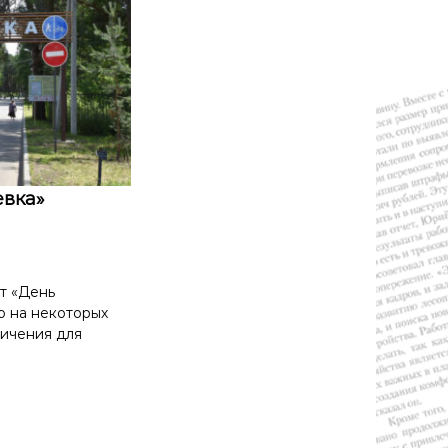
евка»
т «День
го на некоторых
ничения для