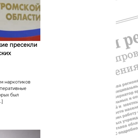
кие пресекли
ских
ом наркотиков
оперативные
орых был
…]