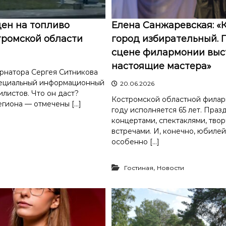
ен на топливо
Елена Санжаревская: «
тромской области
город избирательный. 
сцене филармонии выс
настоящие мастера»
рнатора Сергея Ситникова
пециальный информационный
20.06.2026
листов. Что он даст?
Костромской областной филар
егиона — отмечены […]
году исполняется 65 лет. Праз
концертами, спектаклями, тво
встречами. И, конечно, юбиле
особенно […]
,
Гостиная
Новости