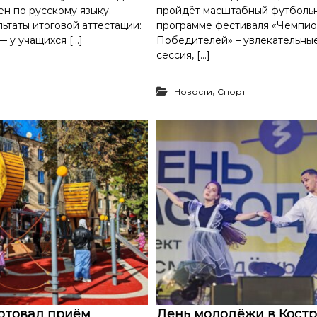
н по русскому языку.
пройдёт масштабный футбольн
ьтаты итоговой аттестации:
программе фестиваля «Чемпио
 у учащихся […]
Победителей» – увлекательные
сессия, […]
,
Новости
Спорт
ртовал приём
День молодёжи в Костр