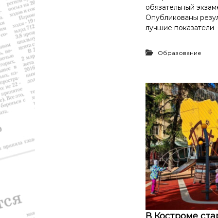
р
обязательный экзаме
а
Опубликованы резул
,
лучшие показатели —
с
п
о
Образование
р
т
В Костроме ста