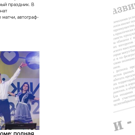
ый праздник. В
нат
 матчи, автограф-
оме: полная