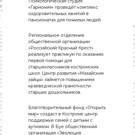
с
Психологическая
студия
т
«Гармония»
проведёт
комплекс
и
оздоровительных
занятий
в
.
пансионатах
для
пожилых
людей.
Н
о
в
Региональное
отделение
о
общественной
организации
с
«Российский
Красный
Крест»
т
реализует
практикум
по
оказанию
и
,
первой
помощи
для
п
старшеклассников
костромских
о
школ.
Центр
развития
«Мазайские
л
зайцы»
займётся
повышением
и
краеведческой
грамотности
т
старших
дошкольников.
и
к
а
Благотворительный
фонд
«Открыть
,
мир»
создаст
в
Костроме
центр
э
к
поддержки
семей
с
детьми
с
о
аутизмом.
В
Буе
общественная
н
организация
«Эволюция