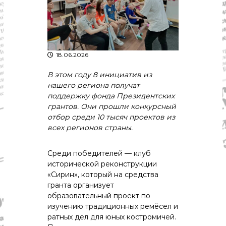
р
К
а
о
в
с
т
д
р
а
о
18.06.2026
"
м
ы
В
этом
году
8
инициатив
из
и
нашего
региона
получат
К
поддержку
фонда
Президентских
о
грантов.
Они
прошли
конкурсный
с
отбор
среди
10
тысяч
проектов
из
т
р
всех
регионов
страны.
о
м
Среди
победителей
— клуб
с
к
исторической
реконструкции
о
«Сирин»,
который
на
средства
й
гранта
организует
о
образовательный
проект
по
б
изучению
традиционных
ремёсел
и
л
ратных
дел
для
юных
костромичей.
а