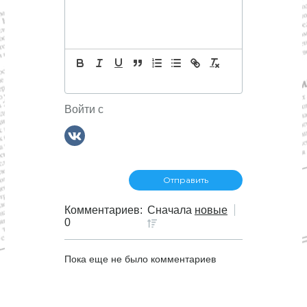
ц
и
я
п
Войти с
о
з
а
п
Комментариев:
Сначала
новые
0
и
Пока еще не было комментариев
с