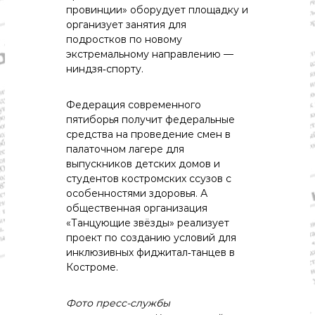
о
провинции»
оборудует
площадку
и
м
организует
занятия
для
и
подростков
по
новому
к
а
экстремальному
направлению
—
,
ниндзя‑спорту.
к
у
л
Федерация
современного
ь
пятиборья
получит
федеральные
т
средства
на
проведение
смен
в
у
палаточном
лагере
для
р
выпускников
детских
домов
и
а
студентов
костромских
ссузов
с
,
с
особенностями
здоровья.
А
п
общественная
организация
о
«Танцующие
звёзды»
реализует
р
проект
по
созданию
условий
для
т
инклюзивных
фиджитал‑танцев
в
Костроме.
Фото пресс-службы