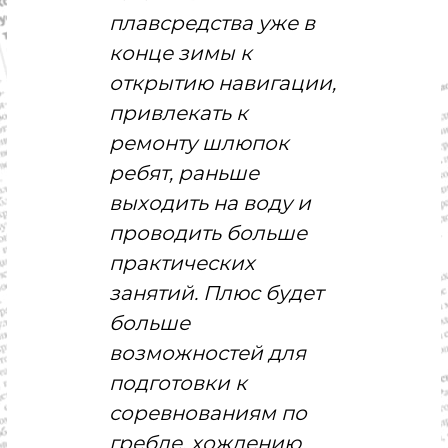
с
плавсредства уже в
т
и
конце зимы к
.
Н
открытию навигации,
о
привлекать к
в
о
ремонту шлюпок
с
т
ребят, раньше
и
выходить на воду и
,
п
проводить больше
о
л
практических
и
занятий. Плюс будет
т
и
больше
к
а
возможностей для
,
подготовки к
э
к
соревнованиям по
о
н
гребле, хождению