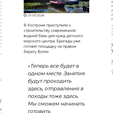
р
К
а
о
в
с
01.07.2026
т
д
р
В Костроме приступили к
а
о
строительству современной
"
м
водной базы для нужд детского
ы
и
морского центра. Бригады уже
К
готовят площадку на правом
о
берегу Волги.
с
т
р
«Теперь все будет в
о
одном месте. Занятия
м
с
будут проходить
к
о
здесь, отправления в
й
походы тоже здесь.
о
б
Мы сможем начинать
л
а
готовить