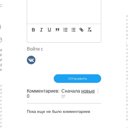
и
я
п
о
Войти с
з
а
п
Комментариев:
Сначала
новые
0
и
Пока еще не было комментариев
с