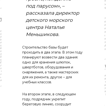
о
под парусом», –
м
и
рассказала директор
к
а
детского морского
,
центра Наталья
к
у
Меньшикова.
л
ь
т
Строительство базы будет
у
р
проходить в два этапа. В этом году
а
планируют возвести два здания:
,
одно для хранения шлюпок,
с
швертботов, оборудования и
п
снаряжения, а также мастерских
о
для их ремонта, другое – для
р
т
учебных классов.
На втором этапе, в следующем
году, подрядчик укрепит
береговую линию, соорудит