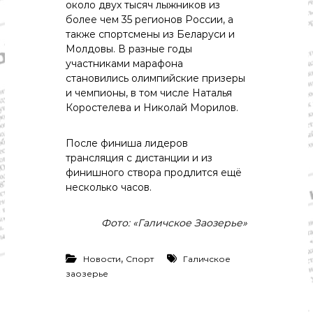
о
около двух тысяч лыжников из
м
более чем 35 регионов России, а
и
также спортсмены из Беларуси и
к
Молдовы. В разные годы
а
участниками марафона
,
становились олимпийские призеры
к
у
и чемпионы, в том числе Наталья
л
Коростелева и Николай Морилов.
ь
т
у
После финиша лидеров
р
трансляция с дистанции и из
а
финишного створа продлится ещё
,
несколько часов.
с
п
о
Фото: «Галичское Заозерье»
р
т
,
Новости
Спорт
Галичское
заозерье