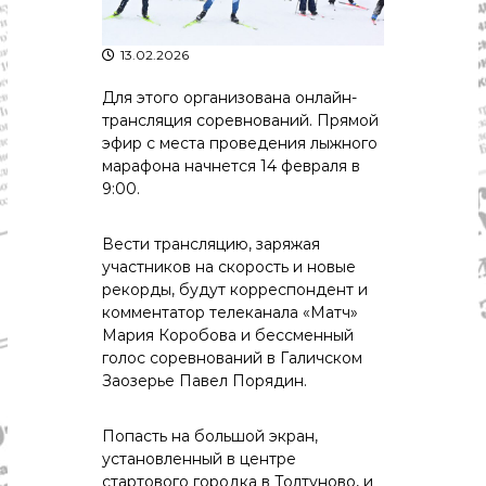
р
К
а
о
13.02.2026
в
с
т
д
Для этого организована онлайн-
р
а
о
трансляция соревнований. Прямой
"
м
эфир с места проведения лыжного
ы
марафона начнется 14 февраля в
и
9:00.
К
о
с
Вести трансляцию, заряжая
т
участников на скорость и новые
р
рекорды, будут корреспондент и
о
комментатор телеканала «Матч»
м
с
Мария Коробова и бессменный
к
голос соревнований в Галичском
о
Заозерье Павел Порядин.
й
о
б
Попасть на большой экран,
л
установленный в центре
а
стартового городка в Толтуново, и