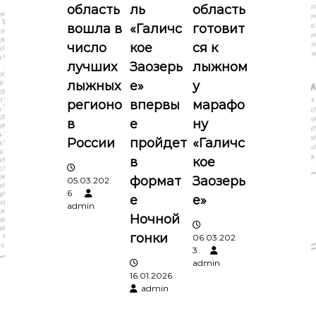
п
область
ль
область
о
вошла в
«Галичс
готовит
число
кое
ся к
з
лучших
Заозерь
лыжном
лыжных
е»
у
а
регионо
впервы
марафо
п
в
е
ну
России
пройдет
«Галичс
и
в
кое
формат
Заозерь
05.03.202
с
6
е
е»
admin
я
Ночной
гонки
06.03.202
м
3
admin
16.01.2026
admin