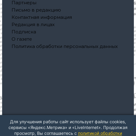
Партнеры
Письмо в редакцию
Контактная информация
Редакция в лицах
Подписка
О газете
Политика обработки персональных данных
Для улучшения работы сайт использует файлы cookies,
Авторское право © 2026
Газета "Северная правда"
Все
сервисы «Яндекс.Метрика» и «LiveInternet». Продолжая
права защищены. Тема: ThemeGrill от
Flash
. На платформе
просмотр, Вы соглашаетесь с
политикой обработки
WordPress