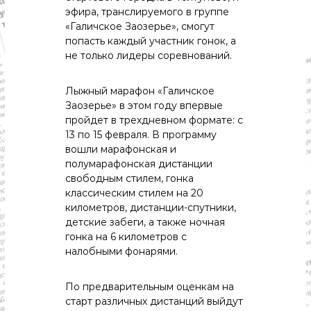
с
эфира, транслируемого в группе
т
«Галичское Заозерье», смогут
и
.
попасть каждый участник гонок, а
Н
не только лидеры соревнований.
о
в
о
Лыжный марафон «Галичское
с
Заозерье» в этом году впервые
т
пройдет в трехдневном формате: с
и
13 по 15 февраля. В программу
,
вошли марафонская и
п
полумарафонская дистанции
о
л
свободным стилем, гонка
и
классическим стилем на 20
т
километров, дистанции-спутники,
и
детские забеги, а также ночная
к
гонка на 6 километров с
а
налобными фонарями.
,
э
к
По предварительным оценкам на
о
старт различных дистанций выйдут
н