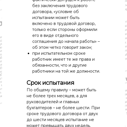
о
без заключения трудового
м
и
договора, «условие об
к
испытании может быть
а
включено в трудовой договор,
,
только если стороны оформили
к
его в виде отдельного
у
соглашения до начала работы» –
л
ь
об этом четко говорит закон;
т
при испытательном сроке
у
работник имеет те же права и
р
обязанности, что и другие
а
работники на той же должности.
,
с
Срок испытания
п
о
По общему правилу – может быть
р
не более трех месяцев, а для
т
руководителей и главных
бухгалтеров – не более шести. При
сроке трудового договора от двух
до шести месяцев испытание не
может превышать двух недель.