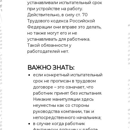
с
устанавливали испытательный срок
т
при устройстве на работу.
и
Действительно, в силу ст. 70
.
Трудового кодекса Российской
Н
о
Федерации они вправе это делать,
в
но также могут его и не
о
устанавливать для работника.
с
Такой обязанности у
т
работодателей нет.
и
,
п
ВАЖНО ЗНАТЬ:
о
л
если конкретный испытательный
и
срок не прописан в трудовом
т
договоре – это означает, что
и
работник принят без испытания.
к
Никакие манипуляции здесь
а
,
неуместны как со стороны
э
руководства компании, так и
к
непосредственного начальника;
о
в случае когда работник
н
фактически допущен к работе