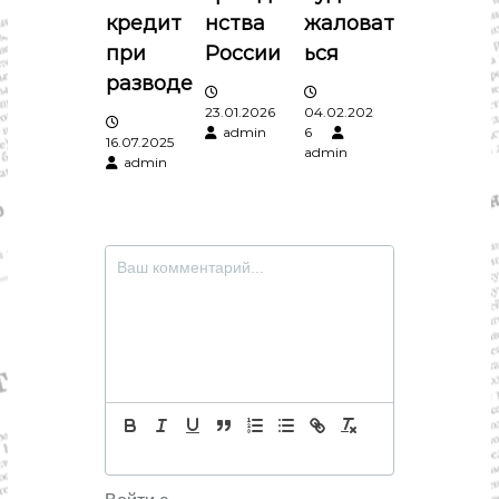
о
кредит
нства
жаловат
при
России
ься
з
разводе
23.01.2026
04.02.202
а
admin
6
16.07.2025
admin
admin
п
и
с
я
м