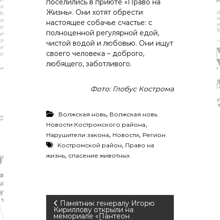
поселились в приюте «Право на
Жизнь». Они хотят обрести
настоящее собачье счастье: с
полноценной регулярной едой,
чистой водой и любовью. Они ищут
своего человека – доброго,
любящего, заботливого.
Фото: Глобус Кострома
,
Волжская новь
Волжская новь.
,
Новости Костромского района
,
,
Нарушители закона
Новости
Регион
,
Костромской район
Право на
,
жизнь
спасение животных
Н
Памятник генералу Игорю
Кириллову открыли на
мемориале «Пантеон