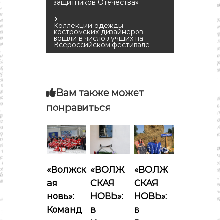
защитников Отечества»
а
в
Коллекции одежды
костромских дизайнеров
вошли в число лучших на
Всероссийском фестивале
и
г
а
Вам также может
понравиться
ц
и
я
«Волжск
«ВОЛЖ
«ВОЛЖ
п
ая
СКАЯ
СКАЯ
новь»:
НОВЬ»:
НОВЬ»:
о
Команд
в
в