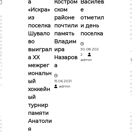
а
Костром
Василев
з
«Искра»
ском
е
а
из
районе
отметил
поселка
почтили
и день
п
Шувало
память
поселка
во
Владим
и
выиграл
ира
30.08.202
2
с
а XX
Назаров
admin
межрег
а
я
иональн
ый
15.06.2021
м
admin
хоккейн
ый
турнир
памяти
Анатоли
я