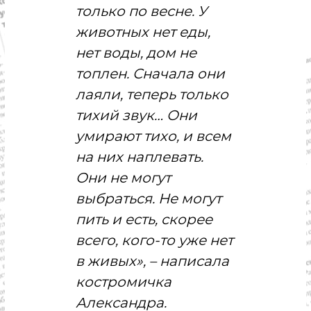
с
только по весне. У
т
и
животных нет еды,
.
нет воды, дом не
Н
о
топлен. Сначала они
в
о
лаяли, теперь только
с
тихий звук… Они
т
и
умирают тихо, и всем
,
п
на них наплевать.
о
Они не могут
л
и
выбраться. Не могут
т
и
пить и есть, скорее
к
всего, кого-то уже нет
а
,
в живых», – написала
э
к
костромичка
о
Александра.
н