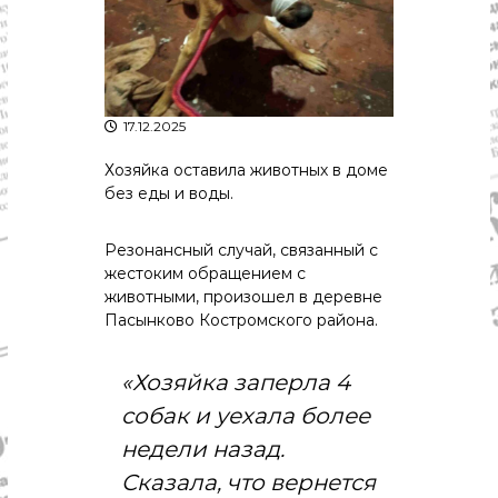
р
К
а
о
в
с
т
д
р
а
о
17.12.2025
"
м
ы
Хозяйка оставила животных в доме
и
без еды и воды.
К
о
с
Резонансный случай, связанный с
т
жестоким обращением с
р
животными, произошел в деревне
о
Пасынково Костромского района.
м
с
к
«Хозяйка заперла 4
о
й
собак и уехала более
о
б
недели назад.
л
Сказала, что вернется
а