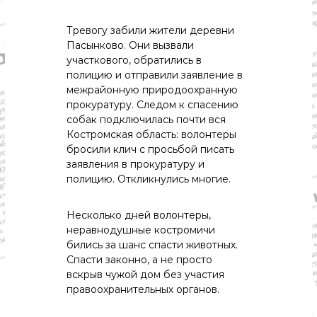
о
м
и
Тревогу забили жители деревни
к
Пасынково. Они вызвали
а
участкового, обратились в
,
полицию и отправили заявление в
к
межрайонную природоохранную
у
прокуратуру. Следом к спасению
л
ь
собак подключилась почти вся
т
Костромская область: волонтеры
у
бросили клич с просьбой писать
р
заявления в прокуратуру и
а
полицию. Откликнулись многие.
,
с
п
Несколько дней волонтеры,
о
неравнодушные костромичи
р
бились за шанс спасти животных.
т
Спасти законно, а не просто
вскрыв чужой дом без участия
правоохранительных органов.