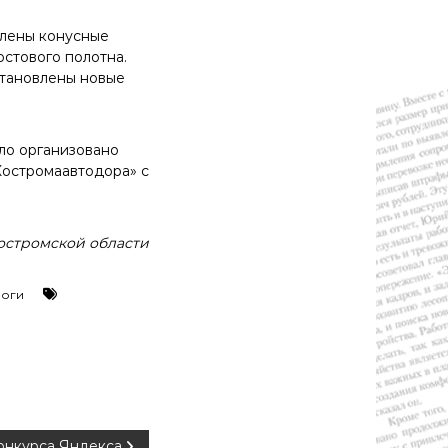
плены конусные
стового полотна.
становлены новые
ло организовано
Костромаавтодора» с
остромской области
роги
конкурса Яндекса