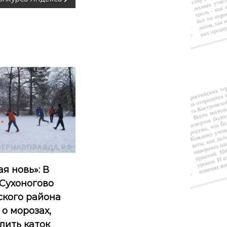
я новь»: В
 Сухоногово
ского района
о морозах,
лить каток