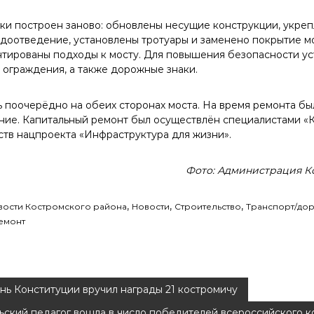
ки построен заново: обновлены несущие конструкции, укре
одоотведение, установлены тротуары и заменено покрытие мо
тированы подходы к мосту. Для повышения безопасности у
 ограждения, а также дорожные знаки.
 поочерёдно на обеих сторонах моста. На время ремонта бы
ие. Капитальный ремонт был осуществлён специалистами «
тв нацпроекта «Инфраструктура для жизни».
Фото: Администрация К
,
,
,
вости Костромского района
Новости
Строительство
Транспорт/до
емонт
нь Конституции вручил награды 21 костромичу
ьский педагог вошла в число победителей всероссийского 