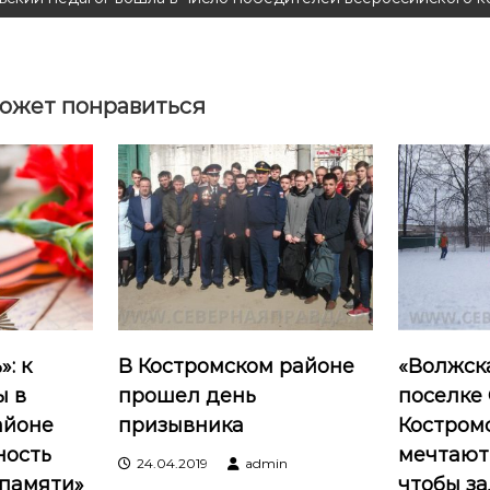
ожет понравиться
: к
В Костромском районе
«Волжска
ы в
прошел день
поселке
айоне
призывника
Костром
ность
мечтают 
24.04.2019
admin
 памяти»
чтобы за