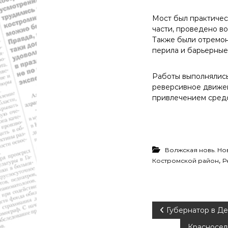
й
Мост был практичес
о
части, проведено в
б
Также были отремон
л
перила и барьерные
а
с
т
Работы выполнялись
и
реверсивное движен
.
привлечением средс
Н
о
в
о
с
Волжская новь. Но
т
,
Костромской район
Р
и
,
п
о
Н
Губернатор в Де
л
и
Красносел