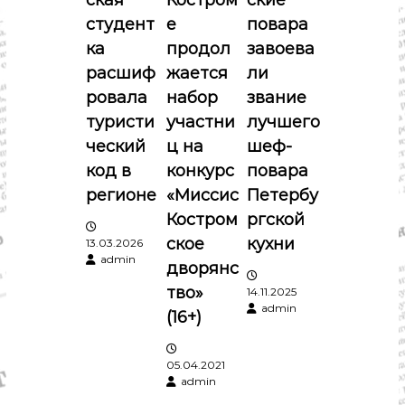
ская
Костром
ские
я
студент
е
повара
п
ка
продол
завоева
расшиф
жается
ли
о
ровала
набор
звание
туристи
участни
лучшего
з
ческий
ц на
шеф-
а
код в
конкурс
повара
регионе
«Миссис
Петербу
п
Костром
ргской
ское
кухни
и
13.03.2026
admin
дворянс
с
тво»
14.11.2025
admin
(16+)
я
м
05.04.2021
admin