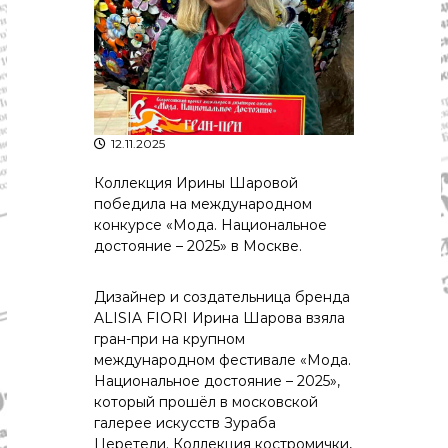
р
К
а
о
в
с
т
д
р
а
о
"
м
ы
12.11.2025
и
К
Коллекция Ирины Шаровой
о
победила на международном
с
конкурсе «Мода. Национальное
т
достояние – 2025» в Москве.
р
о
м
Дизайнер и создательница бренда
с
ALISIA FIORI Ирина Шарова взяла
к
гран-при на крупном
о
й
международном фестивале «Мода.
о
Национальное достояние – 2025»,
б
который прошёл в московской
л
галерее искусств Зураба
а
Церетели. Коллекция костромички,