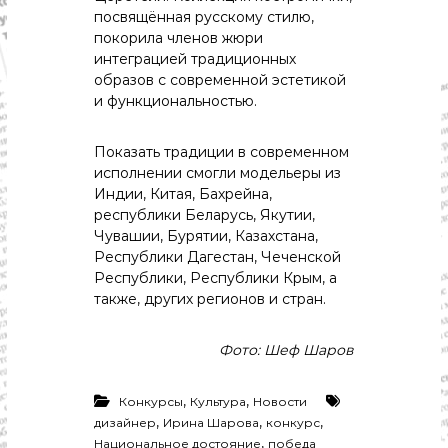
с
посвящённая русскому стилю,
т
и
покорила членов жюри
.
интеграцией традиционных
Н
образов с современной эстетикой
о
и функциональностью.
в
о
с
Показать традиции в современном
т
исполнении смогли модельеры из
и
Индии, Китая, Бахрейна,
,
республики Беларусь, Якутии,
п
о
Чувашии, Бурятии, Казахстана,
л
Республики Дагестан, Чеченской
и
Республики, Республики Крым, а
т
также, других регионов и стран.
и
к
а
Фото: Шеф Шаров
,
э
к
,
,
Конкурсы
Культура
Новости
о
,
,
,
дизайнер
Ирина Шарова
конкурс
н
,
Национальное достояние
победа