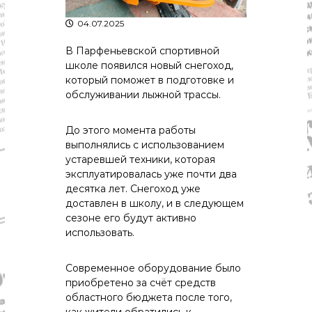
р
К
а
04.07.2025
о
в
с
т
В Парфеньевской спортивной
д
р
школе появился новый снегоход,
а
о
который поможет в подготовке и
"
м
обслуживании лыжной трассы.
ы
и
К
До этого момента работы
о
выполнялись с использованием
с
устаревшей техники, которая
т
эксплуатировалась уже почти два
р
о
десятка лет. Снегоход уже
м
доставлен в школу, и в следующем
с
сезоне его будут активно
к
использовать.
о
й
о
Современное оборудование было
б
приобретено за счёт средств
л
областного бюджета после того,
а