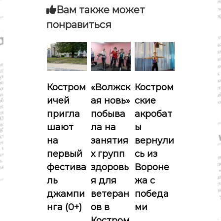
о
г
Вам также может
м
и
понравиться
а
к
а
,
ц
к
у
и
л
ь
Костром
«Волжск
Костром
т
я
у
ичей
ая новь»
ские
р
пригла
побыва
акробат
п
а
,
шают
ла на
ы
с
о
на
занятия
вернули
п
о
первый
х групп
сь из
з
р
фестива
здоровь
Вороне
т
ль
я для
жа с
а
джампи
ветеран
победа
п
нга (0+)
ов в
ми
Костром