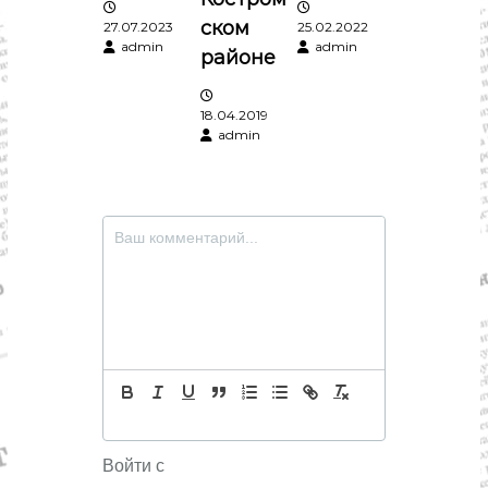
и
ском
27.07.2023
25.02.2022
admin
admin
районе
с
я
18.04.2019
admin
м
Войти с