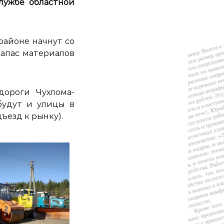
службе областной
районе начнут со
Запас материалов
дороги Чухлома-
будут и улицы в
ъезд к рынку).