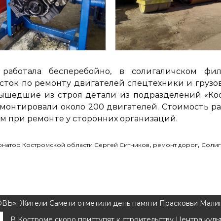
работала бесперебойно, в солигаличском фи
сток по ремонту двигателей спецтехники и грузо
ышедшие из строя детали из подразделений «Ко
емонтировали около 200 двигателей. Стоимость ра
ем при ремонте у сторонних организаций.
,
,
рнатор Костромской области Сергей Ситников
ремонт дорог
Солиг
»: Жители Самети отметили день памяти Прасковьи Мали
В Костроме скоро приступят к строительству Центра куль