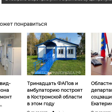
ожет понравиться
вид-
Тринадцать ФАПов и
Областн
иона
амбулаторию построят
департа
емонт
в Костромской области
соцзащи
в этом году
Екатери
in