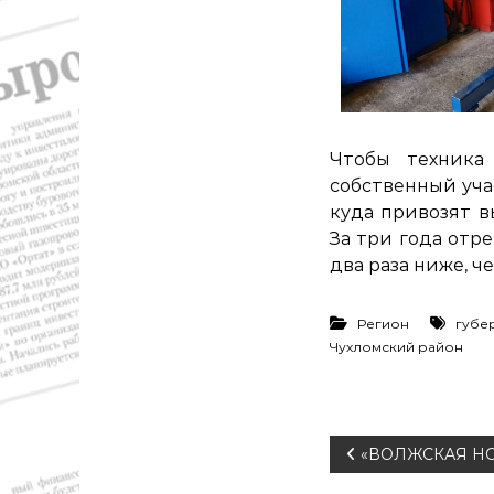
т
и
к
а
,
э
к
Чтобы техника 
о
собственный уча
н
куда привозят в
о
За три года отр
м
и
два раза ниже, ч
к
а
Регион
губе
,
Чухломский район
к
у
л
ь
т
Н
«ВОЛЖСКАЯ НОВЬ
у