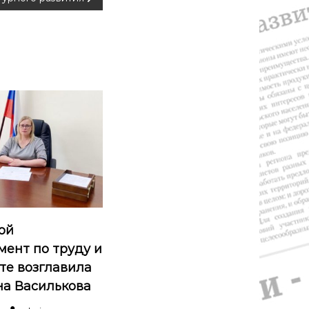
ой
мент по труду и
те возглавила
на Василькова