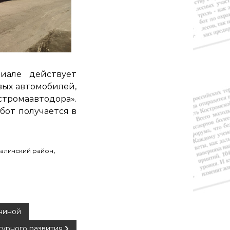
лиале действует
вых автомобилей,
стромаавтодора».
бот получается в
,
аличский район
ниной
турного развития