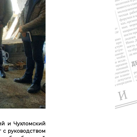
кий и Чухломский
г с руководством