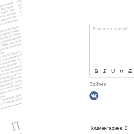
з
а
п
и
с
я
м
Войти с
Комментариев: 0