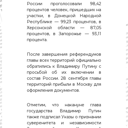
с
России проголосовали 98,42
т
процентов человек, пришедших на
и
участки, в Донецкой Народной
.
Н
Республике — 99,23 процентов, в
о
Херсонской области — 87,05
в
процентов, в Запорожье — 93,11
о
процента.
с
т
и
После завершения референдумов
,
главы всех территорий официально
п
обратились к Владимиру Путину с
о
просьбой об их включении в
л
и
состав России. 28 сентября главы
т
территорий прибыли в Москву для
и
оформления документов.
к
а
,
Отметим, что накануне глава
э
государства Владимир Путин
к
также подписал Указы о признании
о
суверенитета и независимости
н