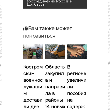
воссоединение России и
Донбасса
и
г
а
Вам также может
понравиться
ц
и
я
Костром
Область
В
п
ским
закупил
регионе
военнос
а и
увеличи
о
лужащи
направи
ли
м
ла в
пособия
з
достави
районы
на
а
ли две
14 новых
содерж