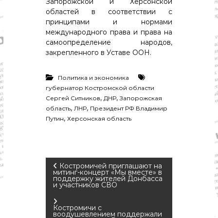
Запорожской и Херсонской
о
м
областей в соответствии с
и
принципами и нормами
к
международного права и права на
а
самоопределение народов,
,
закрепленного в Уставе ООН.
к
у
л
Политика и экономика
ь
губернатор Костромской области
т
,
,
у
Сергей Ситников
ДНР
Запорожская
р
,
,
область
ЛНР
Президент РФ Владимир
а
,
Путин
Херсонская область
,
с
п
о
р
Н
Костромичей приглашают на
т
митинг-концерт «Мы вместе» в
поддержку жителей Донбасса
и участников СВО
а
в
Костромичи с
воодушевлением поддержали