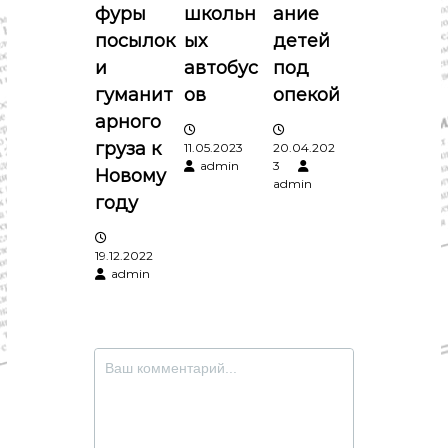
фуры
школьн
ание
п
посылок
ых
детей
и
автобус
под
и
гуманит
ов
опекой
с
арного
груза к
11.05.2023
20.04.202
я
admin
3
Новому
admin
году
м
19.12.2022
admin