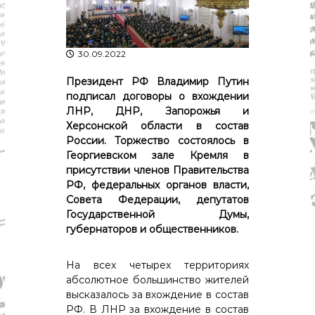
р
К
а
о
в
с
т
30.09.2022
д
р
а
о
Президент РФ Владимир Путин
"
м
подписал договоры о вхождении
ы
ЛНР, ДНР, Запорожья и
и
Херсонской области в состав
К
о
России. Торжество состоялось в
с
Георгиевском зале Кремля в
т
присутствии членов Правительства
р
РФ, федеральных органов власти,
о
Совета Федерации, депутатов
м
Государственной Думы,
с
к
губернаторов и общественников.
о
й
На всех четырех территориях
о
б
абсолютное большинство жителей
л
высказалось за вхождение в состав
а
РФ. В ЛНР за вхождение в состав