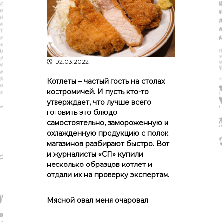
р
К
а
о
в
с
т
д
р
а
о
02.03.2022
"
м
ы
и
Котлеты – частый гость на столах
К
костромичей. И пусть кто-то
о
утверждает, что лучше всего
с
готовить это блюдо
т
самостоятельно, замороженную и
р
охлажденную продукцию с полок
о
м
магазинов разбирают быстро. Вот
с
и журналисты «СП» купили
к
несколько образцов котлет и
о
отдали их на проверку экспертам.
й
о
б
Мясной овал меня очаровал
л
а