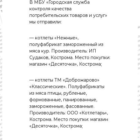
с
В МБУ «Городская служба
т
контроля качества
и
потребительских товаров и услуг»
.
мы отправили:
Н
о
в
— котлеты «Нежные»,
о
полуфабрикат замороженный из
с
мяса кур. Производитель: ИП
т
и
Судаков, Кострома. Место покупки:
,
магазин «Десяточка», Кострома;
п
о
л
— котлеты ТМ «Доброжарово»
и
«Классические». Полуфабрикаты
т
из мяса птицы, рубленые,
и
формованные, панированные,
к
замороженные, фасованные.
а
Производитель: ООО «Котлетарь»,
,
э
Кострома. Место покупки: магазин
к
«Десяточка», Кострома;
о
н