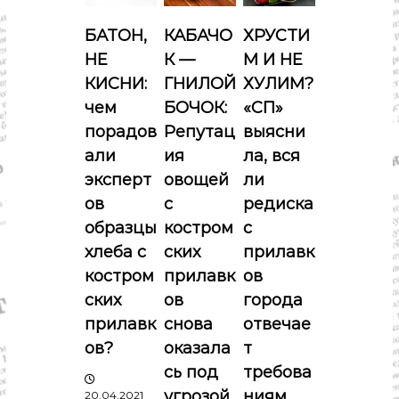
я
БАТОН,
КАБАЧО
ХРУСТИ
п
НЕ
К —
М И НЕ
КИСНИ:
ГНИЛОЙ
ХУЛИМ?
о
чем
БОЧОК:
«СП»
порадов
Репутац
выясни
з
али
ия
ла, вся
а
эксперт
овощей
ли
ов
с
редиска
п
образцы
костром
с
хлеба с
ских
прилавк
и
костром
прилавк
ов
с
ских
ов
города
прилавк
снова
отвечае
я
ов?
оказала
т
сь под
требова
м
угрозой
ниям
20.04.2021