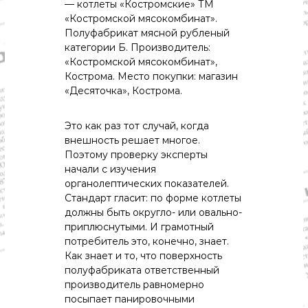
о
— котлеты «Костромские» ТМ
м
«Костромской мясокомбинат».
и
Полуфабрикат мясной рубленый
к
категории Б. Производитель:
а
«Костромской мясокомбинат»,
,
Кострома. Место покупки: магазин
к
у
«Десяточка», Кострома.
л
ь
Это как раз тот случай, когда
т
у
внешность решает многое.
р
Поэтому проверку эксперты
а
начали с изучения
,
органолептических показателей.
с
Стандарт гласит: по форме котлеты
п
должны быть округло- или овально-
о
р
приплюснутыми. И грамотный
т
потребитель это, конечно, знает.
Как знает и то, что поверхность
полуфабриката ответственный
производитель равномерно
посыпает панировочными