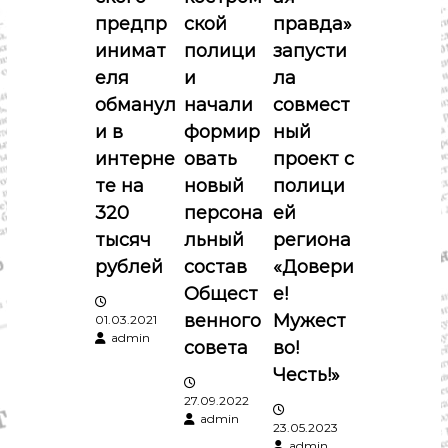
п
предпр
ской
правда»
о
инимат
полици
запусти
еля
и
ла
з
обманул
начали
совмест
и в
формир
ный
а
интерне
овать
проект с
п
те на
новый
полици
320
персона
ей
и
тысяч
льный
региона
рублей
состав
«Довери
с
Общест
е!
я
венного
Мужест
01.03.2021
admin
совета
во!
м
Честь!»
27.09.2022
admin
23.05.2023
admin