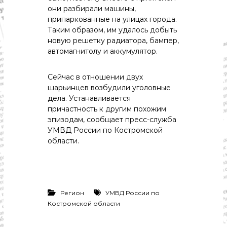
с
они разбирали машины,
т
припаркованные на улицах города.
и
.
Таким образом, им удалось добыть
Н
новую решетку радиатора, бампер,
о
автомагнитолу и аккумулятор.
в
о
с
Сейчас в отношении двух
т
шарьинцев возбудили уголовные
и
дела. Устанавливается
,
причастность к другим похожим
п
эпизодам, сообщает пресс-служба
о
л
УМВД России по Костромской
и
области.
т
и
к
а
,
э
Регион
УМВД России по
к
Костромской области
о
н