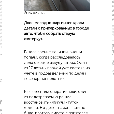
р
К
а
о
24.02.2022
в
с
т
д
Двое молодых шарьинцев крали
р
а
о
детали с припаркованных в городе
"
м
авто, чтобы собрать старую
ы
«пятерку».
и
К
о
В поле зрение полиции юноши
с
попали, когда расследовалось
т
дело о краже аккумулятора. Один
р
из 17-летних парней уже состоял на
о
учете в подразделении по делам
м
с
несовершеннолетних.
к
о
Как выяснили оперативники, один
й
о
из подозреваемых решил
б
восстановить «Жигули» пятой
л
модели. Но денег на запчасти не
а
было, поэтому вместе с приятелем