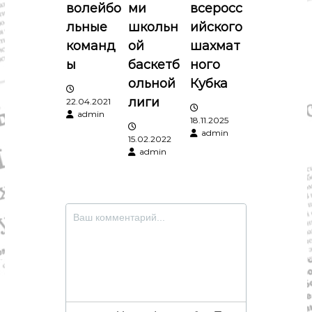
волейбо
ми
всеросс
п
льные
школьн
ийского
команд
ой
шахмат
и
ы
баскетб
ного
ольной
Кубка
с
лиги
22.04.2021
admin
я
18.11.2025
admin
15.02.2022
м
admin