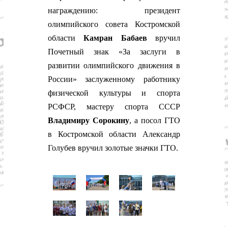
о
награждению: президент
м
и
олимпийского совета Костромской
к
области
Камран Бабаев
вручил
а
,
Почетный знак «За заслуги в
к
развитии олимпийского движения в
у
л
России» заслуженному работнику
ь
физической культуры и спорта
т
у
РСФСР, мастеру спорта СССР
р
Владимиру Сорокину
, а п
осол ГТО
а
,
в Костромской области Александр
с
Голубев вручил золотые значки ГТО.
п
о
р
т