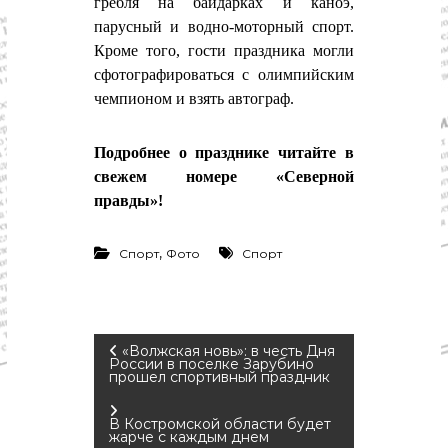
гребля на байдарках и каноэ,
парусный и водно-моторный спорт.
Кроме того, гости праздника могли
сфотографироваться с олимпийским
чемпионом и взять автограф.
Подробнее о празднике читайте в
свежем номере «Северной
правды»!
,
Спорт
Фото
Спорт
Н
«Волжская новь»: в честь Дня
России в поселке Зарубино
прошел спортивный праздник
а
В Костромской области будет
в
жарче с каждым днем