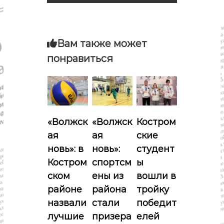
и
г
Вам также может
понравиться
а
ц
и
«Волжск
«Волжск
Костром
я
ая
ая
ские
новь»: в
новь»:
студент
п
Костром
спортсм
ы
о
ском
ены из
вошли в
районе
района
тройку
з
назвали
стали
победит
лучшие
призера
елей
а