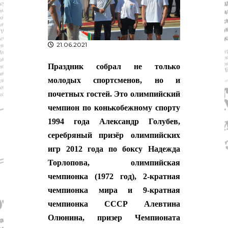
р
К
а
о
в
с
т
д
21.06.2021
р
а
о
"
м
Праздник собрал не только
ы
молодых спортсменов, но и
и
К
почетных гостей. Это олимпийский
о
чемпион по конькобежному спорту
с
т
1994 года Александр Голубев,
р
серебряный призёр олимпийских
о
м
игр 2012 года по боксу Надежда
с
Торлопова, олимпийская
к
о
чемпионка (1972 год), 2-кратная
й
чемпионка мира и 9-кратная
о
б
чемпионка СССР Алевтина
л
Олюнина, призер Чемпионата
а