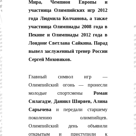
с
Мира, Чемпион Европы и
т
участница Олимпийских игр 2012
и
.
года Людмила Колчанова, а также
Н
участница Олимпиады 2008 года в
о
в
Пекине и Олимпиады 2012 года в
о
Лондоне Светлана Сайкина. Парад
с
т
вывел заслуженный тренер России
и
Сергей Моховиков.
,
п
о
Главный символ игр —
л
и
Олимпийский огонь — пронесли
т
молодые спортсмены
Роман
и
к
Силагадзе
,
Даниил Ширяев, Алина
а
Сарычева
и передали старшему
,
э
поколению олимпийцев.
к
Олимпийский день объявили
о
н
открытым и приступили к