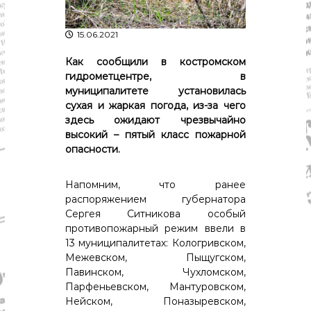
р
К
а
о
15.06.2021
в
с
т
д
Как сообщили в костромском
р
а
о
гидрометцентре, в
"
м
муниципалитете установилась
ы
сухая и жаркая погода, из-за чего
и
здесь ожидают чрезвычайно
К
высокий – пятый класс пожарной
о
опасности.
с
т
р
Напомним, что ранее
о
распоряжением губернатора
м
с
Сергея Ситникова особый
к
противопожарный режим ввели в
о
13 муниципалитетах: Кологривском,
й
Межевском, Пыщугском,
о
Павинском, Чухломском,
б
Парфеньевском, Мантуровском,
л
а
Нейском, Поназыревском,