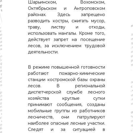
с
Шарьинском, Вохомском,
т
Октябрьском и Антроповском
и
районах. Здесь запрещено
.
разводить костры, сжигать мусор,
Н
траву, листву и отходы,
о
в
использовать мангалы. Кроме того,
о
действует запрет на посещение
с
лесов, за исключением трудовой
т
деятельности.
и
,
п
В режиме повышенной готовности
о
работают пожарно-химические
л
станции костромской базы охраны
и
лесов. В региональной
т
и
диспетчерской службе лесного
к
хозяйства круглые сутки
а
принимают сообщения, созданы
,
мобильные группы из работников
э
лесничеств, они патрулируют
к
наиболее опасные лесные участки.
о
н
Следят и за ситуацией в