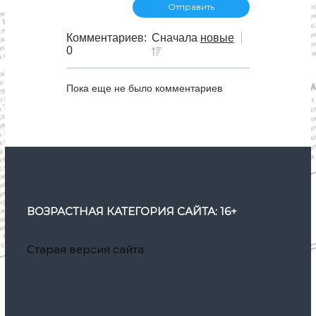
а
п
Комментариев:
Сначала
новые
0
и
Пока еще не было комментариев
с
я
м
ВОЗРАСТНАЯ КАТЕГОРИЯ САЙТА: 16+
Старая версия сайта