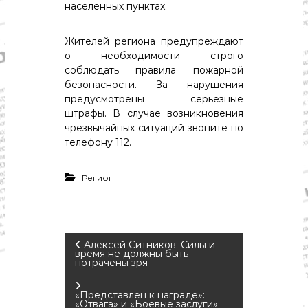
о
населенных пунктах.
м
и
к
Жителей региона предупреждают
а
о необходимости строго
,
соблюдать правила пожарной
к
безопасности. За нарушения
у
предусмотрены серьезные
л
штрафы. В случае возникновения
ь
т
чрезвычайных ситуаций звоните по
у
телефону 112.
р
а
,
Регион
с
п
о
р
т
Н
Алексей Ситников: Силы и
время не должны быть
потрачены зря
а
«Представлен к награде»:
«Отвага» и «Боевые заслуги»