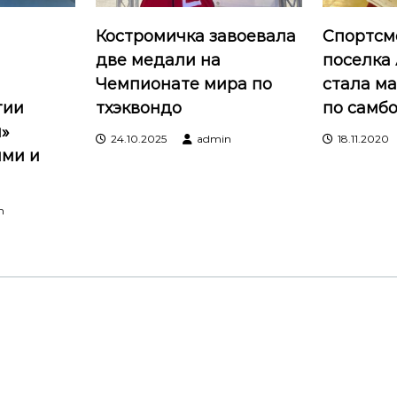
я
Костромичка завоевала
Спортсм
две медали на
поселка
Чемпионате мира по
стала м
тии
тхэквондо
по самб
я»
24.10.2025
admin
18.11.2020
ями и
n