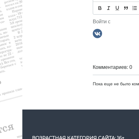
р
м
а
,
с
Войти с
п
о
р
т
Комментариев: 0
Пока еще не было ко
ВОЗРАСТНАЯ КАТЕГОРИЯ САЙТА: 16+