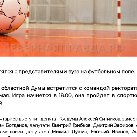
ятся с представителями вуза на футбольном поле.
 областной Думы встретится с командой ректорат
мая. Игра начнется в 18.00, она пройдет в спорт
й.
нтариев выступит депутат Госдумы
Алексей Ситников
, заме
ан Богданов
, депутаты
Дмитрий Грибков
,
Дмитрий Зафиров
,
помощники депутатов
Михаил Душин
,
Евгений Иванов
,
Ан