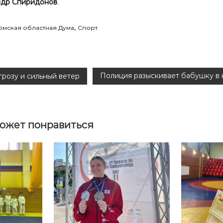
ндр Спиридонов
.
,
омская областная Дума
Спорт
Полиция разыскивает бабушку в 
грозу и сильный ветер
ожет понравиться