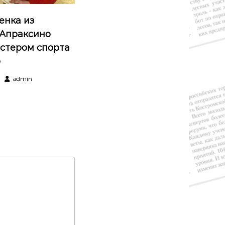
енка из
 Апраксино
астером спорта
о
admin