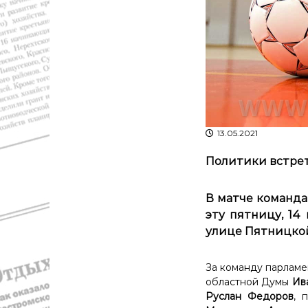
с
а
т
в
и
д
К
а
о
"
с
т
р
о
м
13.05.2021
ы
и
Политики встрет
К
о
В матче команда
с
эту пятницу, 14 
т
улице Пятницко
р
о
м
За команду парламе
с
областной Думы
Ив
к
Руслан Федоров
, 
о