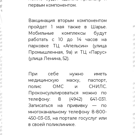
с
первым компонентом.
т
и
.
Вакцинация вторым компонентом
Н
пройдет 1 мая также в Шарье.
о
Мобильные комплексы будут
в
о
работать с 10 до 14 часов на
с
парковке ТЦ «Апельсин» (улица
т
Промышленная, 9а) и ТЦ «Парус»
и
(улица Ленина, 52).
,
п
о
При себе нужно иметь
л
медицинскую маску, паспорт,
и
полис ОМС и СНИЛС.
т
Проконсультироваться можно по
и
к
телефону: 8 (4942) 641-031.
а
Записаться на прививку — по
,
многоканальному телефону 8-800-
э
450-03-03, на портале госуслуг или
к
в своей поликлинике.
о
н