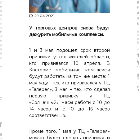
р
К
а
о
29.04.2021
в
с
т
д
У торговых центров снова будут
р
а
о
дежурить мобильные комплексы.
"
м
ы
1 и 3 мая подошел срок второй
и
К
прививки у тех жителей области,
о
кто прививался 10 апреля. В
с
Костроме мобильные комплексы
т
будут работать на том же месте: 1
р
мая ждут тех, кто прививался у ТЦ
о
«Галерея», 3 мая – тех, кто сделал
м
с
первую прививку у ТЦ
к
«Солнечный». Часы работы с 10 до
о
14 часов и с 10 до 16 часов
й
соответственно.
о
б
л
Кроме того, 1 мая у ТЦ «Галерея»
а
можно будет сделать прививку и