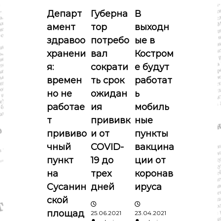
и
Департ
Губерна
В
я
амент
тор
выходн
здравоо
потребо
ые в
п
хранени
вал
Костром
о
я:
сократи
е будут
времен
ть срок
работат
з
но не
ожидан
ь
работае
ия
мобиль
а
т
прививк
ные
п
прививо
и от
пункты
чный
COVID-
вакцина
и
пункт
19 до
ции от
на
трех
коронав
с
Сусанин
дней
ируса
я
ской
площад
25.06.2021
23.04.2021