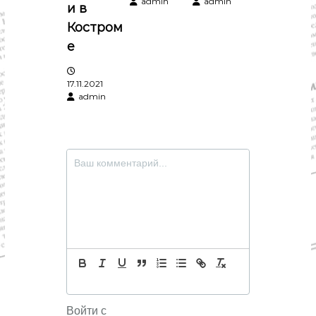
м
admin
admin
и в
Костром
е
17.11.2021
admin
Войти с