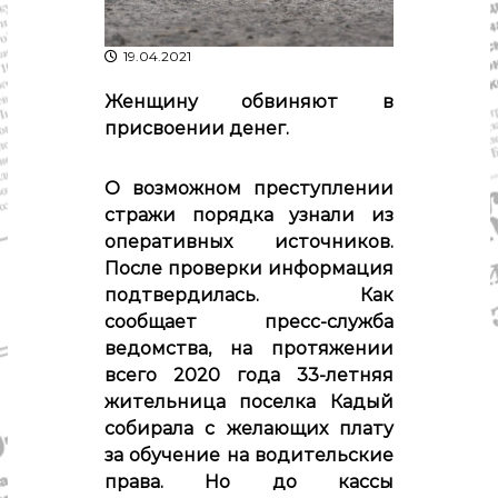
р
К
а
о
19.04.2021
в
с
т
д
р
Женщину обвиняют в
а
о
присвоении денег.
"
м
ы
и
О возможном преступлении
К
стражи порядка узнали из
о
с
оперативных источников.
т
После проверки информация
р
подтвердилась. Как
о
м
сообщает пресс-служба
с
ведомства, на протяжении
к
всего 2020 года 33-летняя
о
й
жительница поселка Кадый
о
собирала с желающих плату
б
за обучение на водительские
л
а
права. Но до кассы