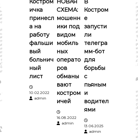
Костром
НОВАЯ
В
я
ичка
СХЕМА:
Костром
п
принесл
мошенн
е
а на
ики под
запусти
о
работу
видом
ли
фальши
мобиль
телегра
з
вый
ных
мм-бот
а
больнич
операто
для
ный
ров
борьбы
п
лист
обманы
с
вают
пьяным
и
костром
и
10.02.2022
admin
с
ичей
водител
ями
я
16.08.2022
admin
13.06.2025
м
admin