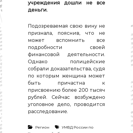
с
учреждения дошли не все
т
деньги.
и
.
Н
Подозреваемая свою вину не
о
в
признала, пояснив, что не
о
может вспомнить все
с
подробности своей
т
и
финансовой деятельности.
,
Однако полицейские
п
собрали доказательства, судя
о
л
по которым женщина может
и
быть причастна к
т
присвоению более 200 тысяч
и
к
рублей. Сейчас возбуждено
а
уголовное дело, проводится
,
расследование.
э
к
о
Регион
УМВД России по
н