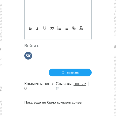
и
я
п
о
Войти с
з
а
п
Комментариев:
Сначала
новые
и
0
с
Пока еще не было комментариев
я