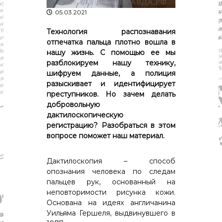
р
К
05.03.2021
а
о
в
с
Технология распознавания
т
д
отпечатка пальца плотно вошла в
р
а
нашу жизнь. С помощью ее мы
о
"
м
разблокируем нашу технику,
ы
шифруем данные, а полиция
и
разыскивает и идентифицирует
К
преступников. Но зачем делать
о
добровольную
с
дактилоскопическую
т
р
регистрацию? Разобраться в этом
о
вопросе поможет наш материал.
м
с
к
Дактилоскопия – способ
о
опознания человека по следам
й
пальцев рук, основанный на
о
неповторимости рисунка кожи.
б
Основана на идеях англичанина
л
Уильяма Гершеля, выдвинувшего в
а