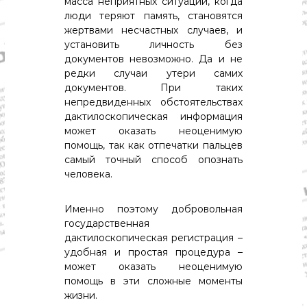
масса неприятных ситуаций, когда
о
м
люди теряют память, становятся
и
жертвами несчастных случаев, и
к
установить личность без
а
документов невозможно. Да и не
,
редки случаи утери самих
к
документов. При таких
у
л
непредвиденных обстоятельствах
ь
дактилоскопическая информация
т
может оказать неоценимую
у
помощь, так как отпечатки пальцев
р
самый точный способ опознать
а
человека.
,
с
п
Именно поэтому добровольная
о
государственная
р
т
дактилоскопическая регистрация –
удобная и простая процедура –
может оказать неоценимую
помощь в эти сложные моменты
жизни.