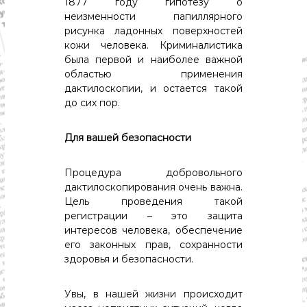
с
1877 году гипотезу о
т
неизменности папиллярного
и
рисунка ладонных поверхностей
.
кожи человека. Криминалистика
Н
была первой и наиболее важной
о
областью применения
в
о
дактилоскопии, и остается такой
с
до сих пор.
т
и
,
Для вашей безопасности
п
о
Процедура добровольного
л
и
дактилоскопирования очень важна.
т
Цель проведения такой
и
регистрации – это защита
к
интересов человека, обеспечение
а
его законных прав, сохранности
,
здоровья и безопасности.
э
к
о
Увы, в нашей жизни происходит
н