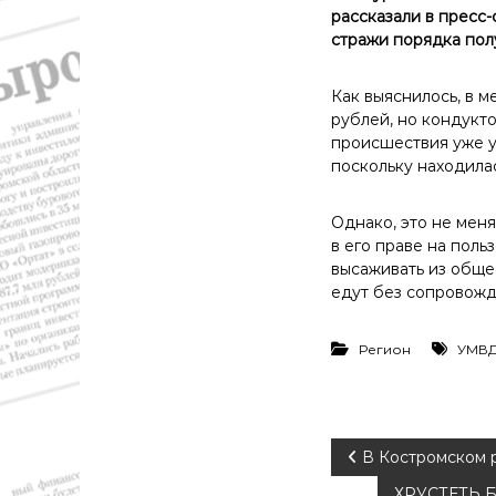
т
рассказали в пресс
и
стражи порядка пол
к
а
Как выяснилось, в 
,
рублей, но кондукто
э
происшествия уже ус
к
поскольку находилас
о
н
о
Однако, это не меня
м
в его праве на поль
и
высаживать из обще
к
едут без сопровожд
а
,
Регион
УМВД
к
у
л
ь
т
Н
В Костромском 
у
ХРУСТЕТЬ БЫ