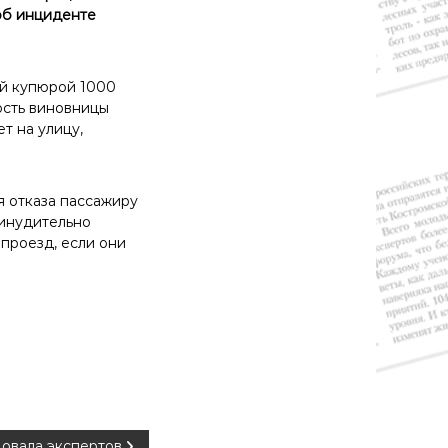
об инциденте
ой купюрой 1000
ность виновницы
т на улицу,
я отказа пассажиру
ринудительно
проезд, если они
овала экспертов