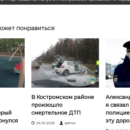
ожет понравиться
В Костромском районе
Александ
произошло
я связал
орый
смертельное ДТП
полицие
рнулся
эту доро
24.10.2025
admin