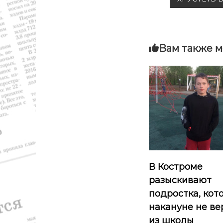
р
а
а
,
в
с
п
Вам также м
и
о
р
г
т
а
ц
и
я
В Костроме
разыскивают
п
подростка, кот
о
накануне не ве
из школы