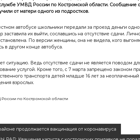
-службе УМВД России по Костромской области. Сообщение 
учили от матери одного из подростков.
местном автобусе школьники передали за проезд деньги одн
р заставила их выйти, сославшись на отсутствие сдачи. Лич
тановлена. По версии женщины, она не видела, кого выгоняе
ь в другом конце автобуса.
ет ситуацию. Ведь отсутствие сдачи не является поводом дл
зование услугой. Кроме того, с 7 марта запрещено законом п
ственного транспорта детей младше 16 лет за неоплаченный 
ения взрослых.
 России по Костромской области
районе продолжается вакцинация от коронавируса
 РАД: Квашеная капуста с костромских прилавков не порад