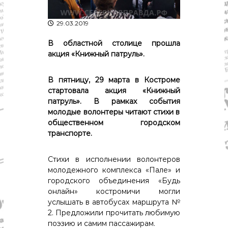
р
К
а
о
29.03.2019
в
с
т
д
В областной столице про
шла
р
а
акция «Книжный патруль».
о
"
м
ы
В пятницу, 29 марта в Костроме
и
стартовала акция «Книжный
К
о
патруль».
В
рамках
события
с
молодые волонтеры чита
ют
с
тихи в
т
общественном городском
р
транспорте.
о
м
с
Стихи в исполнении волонтеров
к
молодежного комплекса «Пале» и
о
городского объединения «Будь
й
онлайн» костромичи могли
о
б
услышать в автобусах маршрута №
л
2. Предложили прочитать любимую
а
поэзию и самим пассажирам.