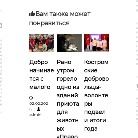
о
м
г
и
Вам также может
к
а
понравиться
а
,
к
ц
у
л
и
ь
т
Добро
Рано
Костром
у
я
р
начинае
утром
ские
а
п
тся с
горело
доброво
,
с
малого
одно из
льцы-
п
о
зданий
волонте
о
р
приюта
ры
02.02.202
з
т
6
для
подвел
admin
а
животн
и итоги
ых
года
п
«Право