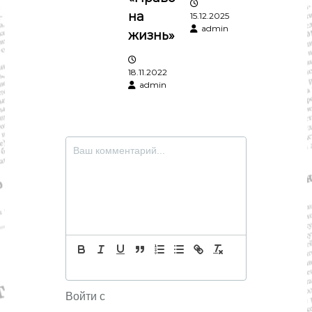
на
15.12.2025
и
admin
жизнь»
с
18.11.2022
я
admin
м
Войти с