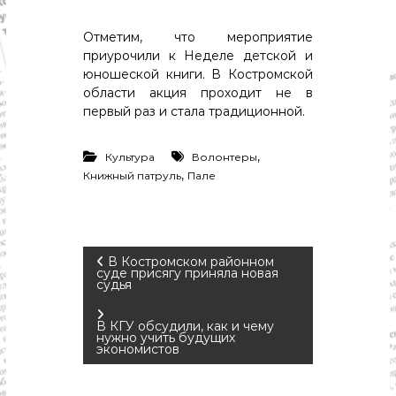
с
т
и
Отметим, что мероприятие
.
приурочили к Неделе детской и
Н
юношеской книги. В Костромской
о
области акция проходит не в
в
первый раз и стала традиционной.
о
с
т
,
Культура
Волонтеры
и
,
Книжный патруль
Пале
,
п
о
л
и
т
Н
В Костромском районном
и
суде присягу приняла новая
судья
к
а
а
,
В КГУ обсудили, как и чему
э
в
нужно учить будущих
экономистов
к
о
и
н