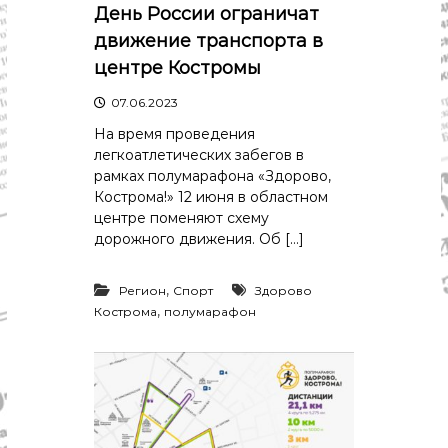
р
День России ограничат
К
а
о
движение транспорта в
в
с
центре Костромы
т
д
р
а
07.06.2023
о
"
м
На время проведения
ы
легкоатлетических забегов в
и
рамках полумарафона «Здорово,
К
Кострома!» 12 июня в областном
о
с
центре поменяют схему
т
дорожного движения. Об […]
р
о
м
,
Регион
Спорт
Здорово
с
,
Кострома
полумарафон
к
о
й
о
б
л
а