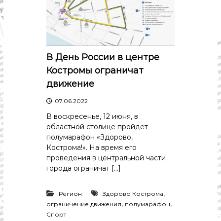
с
т
и
.
Н
о
в
В День России в центре
о
Костромы ограничат
с
т
движение
и
,
07.06.2022
п
о
В воскресенье, 12 июня, в
л
областной столице пройдет
и
полумарафон «Здорово,
т
Кострома!». На время его
и
проведения в центральной части
к
города ограничат […]
а
,
э
,
Регион
Здорово Кострома
к
,
,
ограничение движения
полумарафон
о
н
Спорт