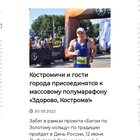
о
м
и
к
а
,
к
у
л
ь
т
у
р
Костромичи и гости
а
,
города присоединятся к
с
массовому полумарафону
п
о
«Здорово, Кострома!»
р
т
30.05.2022
Забег в рамках проекта «Бегом по
Золотому кольцу» по традиции
пройдет в День России, 12 июня.