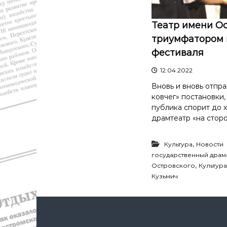
с
а
т
в
и
Театр имени Ос
д
К
триумфатором
а
о
фестиваля
"
с
т
12.04.2022
р
о
Вновь и вновь отпр
м
ковчег» постановки,
ы
публика спорит до 
и
драмтеатр «на сторо
К
о
,
Культура
Новости
с
государственный драм
т
,
Островского
Культура
р
Кузьмич
о
м
с
к
о