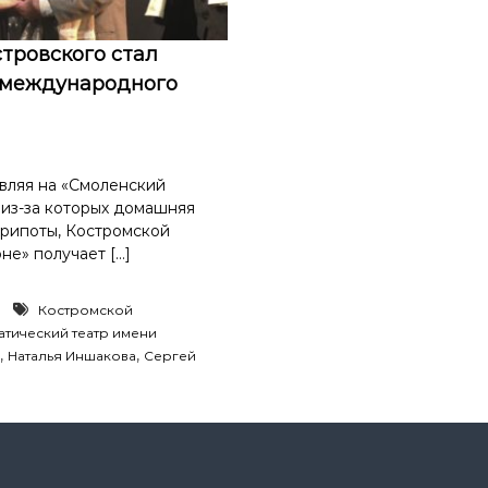
тровского стал
 международного
авляя на «Смоленский
 из-за которых домашняя
хрипоты, Костромской
не» получает […]
Костромской
атический театр имени
,
,
Наталья Иншакова
Сергей