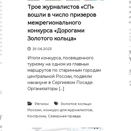
р
К
Трое журналистов «СП»
а
о
вошли в число призеров
в
с
т
межрегионального
д
р
а
конкурса «Дорогами
о
"
м
Золотого кольца»
ы
и
29.06.2023
К
о
Итоги конкурса, посвященного
с
туризму на одном из главных
т
маршрутов по старинным городам
р
центральной России, подвели
о
накануне в Сергиевом Посаде.
м
Организаторы […]
с
к
о
Регион
Золотое кольцо
й
,
,
России
конкурс для журналистов
о
б
,
Кострома
Северная правда
л
а